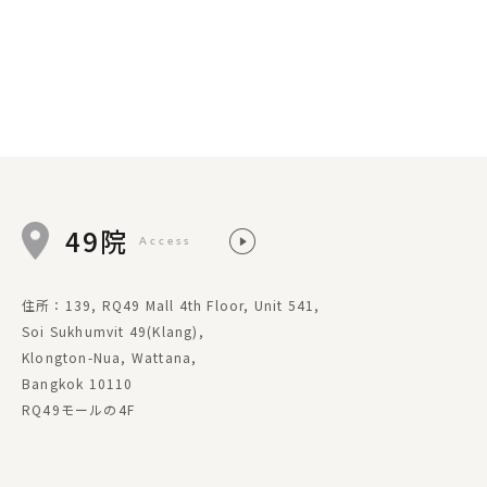
49院
Access
住所：139, RQ49 Mall 4th Floor, Unit 541,
Soi Sukhumvit 49(Klang),
Klongton-Nua, Wattana,
Bangkok 10110
RQ49モールの4F