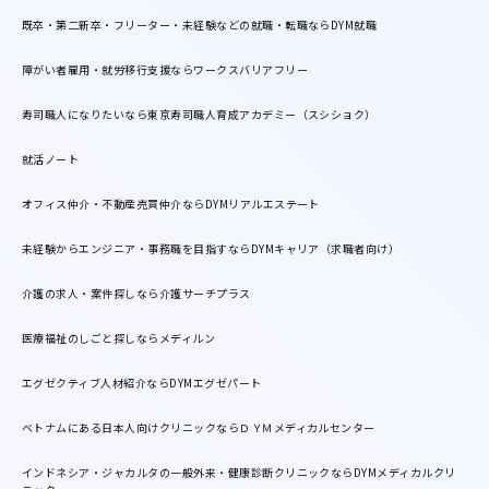
既卒・第二新卒・フリーター・未経験などの就職・転職ならDYM就職
障がい者雇用・就労移行支援ならワークスバリアフリー
寿司職人になりたいなら東京寿司職人育成アカデミー（スシショク）
就活ノート
オフィス仲介・不動産売買仲介ならDYMリアルエステート
未経験からエンジニア・事務職を目指すならDYMキャリア（求職者向け）
介護の求人・案件探しなら介護サーチプラス
医療福祉のしごと探しならメディルン
エグゼクティブ人材紹介ならDYMエグゼパート
ベトナムにある日本人向けクリニックならＤＹＭメディカルセンター
インドネシア・ジャカルタの一般外来・健康診断クリニックならDYMメディカルクリ