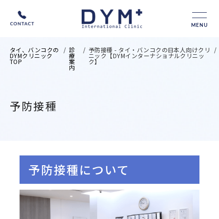
MENU
タイ、バンコクの
/
診
/
予防接種 - タイ・バンコクの日本人向けクリ
/
DYMクリニック
療
ニック【DYMインターナショナルクリニッ
TOP
案
ク】
内
予防接種
予防接種について