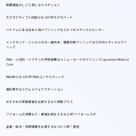
医療福祉のしごと探しならメディルン
エグゼクティブ人材紹介ならDYMエグゼパート
ベトナムにある日本人向けクリニックならＤＹＭメディカルセンター
インドネシア・ジャカルタの一般外来・健康診断クリニックならDYMメディカルクリ
ニック
内科・小児科・ワクチンの予防接種ならニューヨークのクリニックJapanese Medical
Care
M&A仲介ならDYM M&Aコンサルティング
福利厚生ならウェルフェアステーション
おすすめの買取業者を比較するなら買取プラス
リフォームの見積もり・業者比較をするならMYリフォームラボ
企業・給与・採用情報を比較するならビジ研！通信