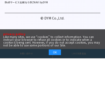
BtoBサービス比較ならBIZNAVI byDYM
© DYM Co.,Ltd.
privacy policy
Like many sites, we use “cookies” to collect information. You can
instruct your browser to refuse all cookies or to indicate when a
cookie is being sent. However, if you do not accept cookies, you may
not be able to use some portions of our Site.
OK
お問い合わせ
LINE友達追加