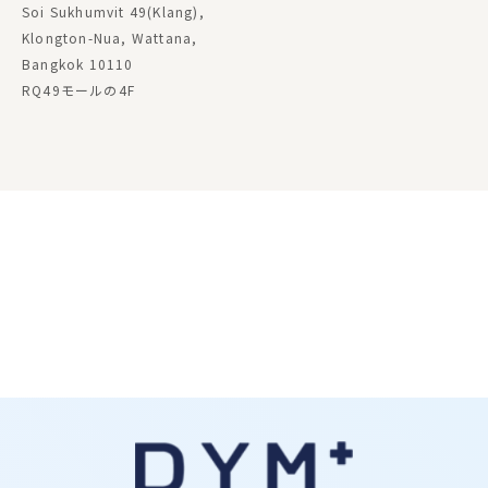
Soi Sukhumvit 49(Klang),
Klongton-Nua, Wattana,
Bangkok 10110
RQ49モールの4F