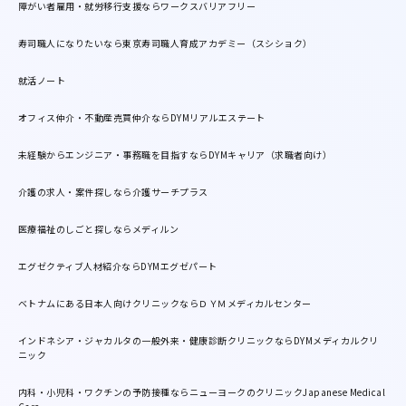
障がい者雇用・就労移行支援ならワークスバリアフリー
寿司職人になりたいなら東京寿司職人育成アカデミー（スシショク）
就活ノート
オフィス仲介・不動産売買仲介ならDYMリアルエステート
未経験からエンジニア・事務職を目指すならDYMキャリア（求職者向け）
介護の求人・案件探しなら介護サーチプラス
医療福祉のしごと探しならメディルン
エグゼクティブ人材紹介ならDYMエグゼパート
ベトナムにある日本人向けクリニックならＤＹＭメディカルセンター
インドネシア・ジャカルタの一般外来・健康診断クリニックならDYMメディカルクリ
ニック
内科・小児科・ワクチンの予防接種ならニューヨークのクリニックJapanese Medical