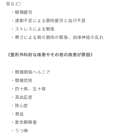
背など）
・眼精疲労
・運動不足による筋肉疲労と血行不良
・ストレスによる緊張
・寒さによる肩の筋肉の緊張、自律神経の乱れ
《整形外科的な疾患やその他の疾患が原因》
・頚椎間板ヘルニア
・頚椎捻挫
・四十肩、五十肩
・高血圧症
・狭心症
・貧血
・更年期障害
・うつ病