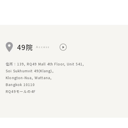
49院
Access
住所：139, RQ49 Mall 4th Floor, Unit 541,
Soi Sukhumvit 49(Klang),
Klongton-Nua, Wattana,
Bangkok 10110
RQ49モールの4F