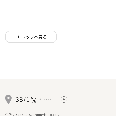
arrow_left
トップへ戻る
33/1院
Access
住所：593/10 Sukhumvit Road.,