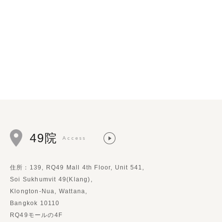
49院
Access
住所：139, RQ49 Mall 4th Floor, Unit 541,
Soi Sukhumvit 49(Klang),
Klongton-Nua, Wattana,
Bangkok 10110
RQ49モールの4F