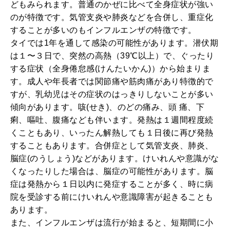
どもみられます。普通のかぜに比べて全身症状が強い
のが特徴です。気管支炎や肺炎などを合併し、重症化
することが多いのもインフルエンザの特徴です。
タイでは1年を通して感染の可能性があります。潜伏期
は１〜３日で、突然の高熱（39℃以上）で、ぐったり
する症状（全身倦怠感(けんたいかん)）から始まりま
す。成人や年長者では関節痛や筋肉痛があり特徴的で
すが、乳幼児はその症状のはっきりしないことが多い
傾向があります。咳(せき)、のどの痛み、頭 痛、下
痢、嘔吐、腹痛なども伴います。発熱は１週間程度続
くこともあり、いったん解熱しても１日後に再び発熱
することもあります。合併症として気管支炎、肺炎、
脳症(のうしょう)などがあります。けいれんや意識がな
くなったりした場合は、脳症の可能性があります。脳
症は発熱から１日以内に発症することが多く、時に病
院を受診する前にけいれんや意識障害が起きることも
あります。
また、インフルエンザは流行が始まると、短期間に小