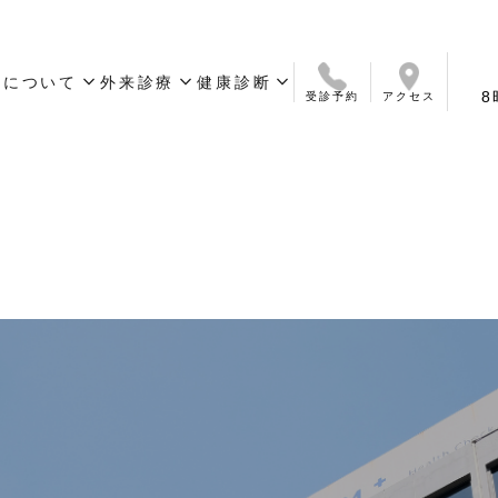
expand_more
expand_more
expand_more
院について
外来診療
健康診断
8
受診予約
アクセス
いさつ
ついて
ス
診療科目
オンライン診療
簡易検査サービス
予防接種
診療時間
保険について
外来お問い合わせ
定期健康診断／人間ドック
ワークパーミット取得・
健康診断問合せ
更新用健康診断
）
・バンコクの日本人向けクリニック【DYMインターナショナル