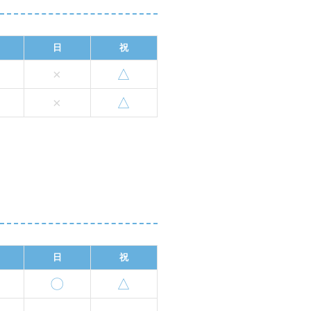
日
祝
×
△
×
△
日
祝
〇
△