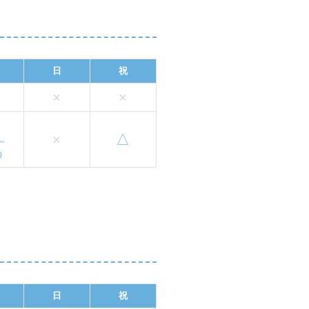
日
祝
×
×
×
△
0～
0
日
祝