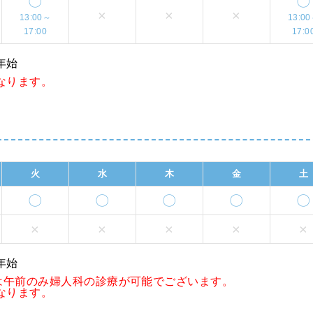
〇
〇
×
×
×
13:00～
13:0
17:00
17:0
年始
なります。
火
水
木
金
土
〇
〇
〇
〇
〇
×
×
×
×
×
年始
日は午前のみ婦人科の診療が可能でございます。
なります。