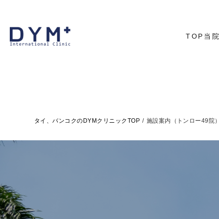
TOP
当
代表あ
院内に
アクセ
タイ、バンコクのDYMクリニックTOP
/
施設案内（トンロー49院
施設案内（トンロー49院） - タイ