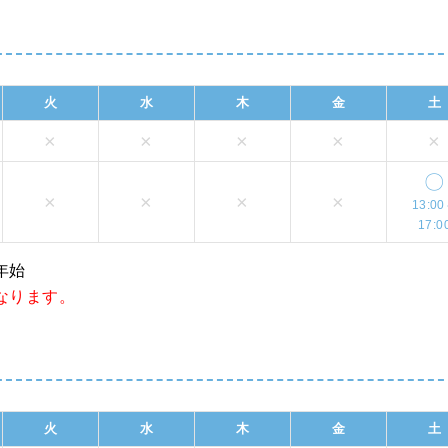
火
水
木
金
土
×
×
×
×
×
〇
×
×
×
×
13:0
17:0
年始
なります。
火
水
木
金
土