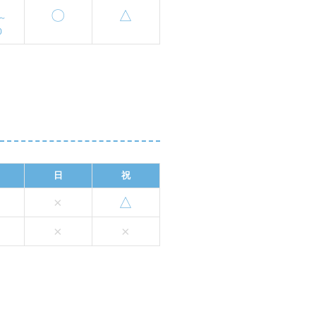
〇
△
0～
0
日
祝
×
△
×
×