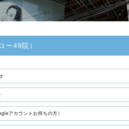
ロー49院）
せ
せ
ogleアカウントお持ちの方）