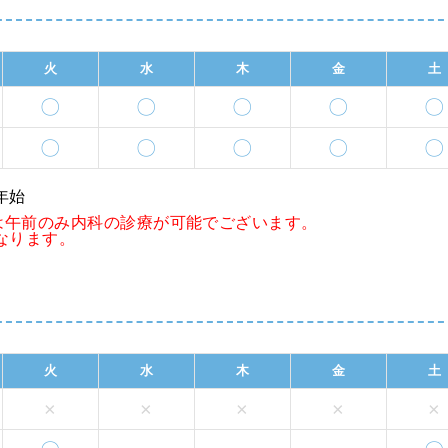
火
水
木
金
土
〇
〇
〇
〇
〇
〇
〇
〇
〇
〇
年始
日は午前のみ内科の診療が可能でございます。
なります。
火
水
木
金
土
×
×
×
×
×