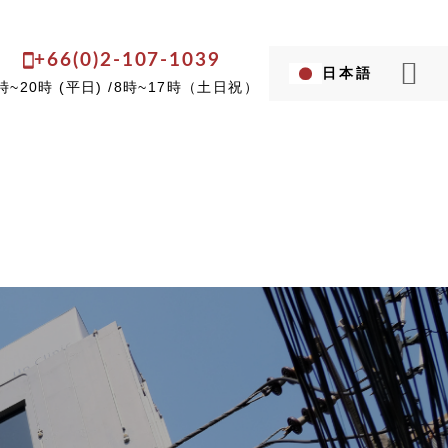
+66(0)2-107-1039
日本語
Language...
時~20時 (平日) /8時~17時（土日祝）
英語
タイ語
クリニック】