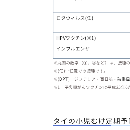
ロタウィルス
(任)
HPVワクチン
(※1)
インフルエンザ
※丸囲み数字（①、②など）は、接種
※(任)…任意での接種です。
※(
DPT
)…ジフテリア・百日咳・
破傷
※1…子宮頸がんワクチンは平成25年
タイの小児むけ定期予