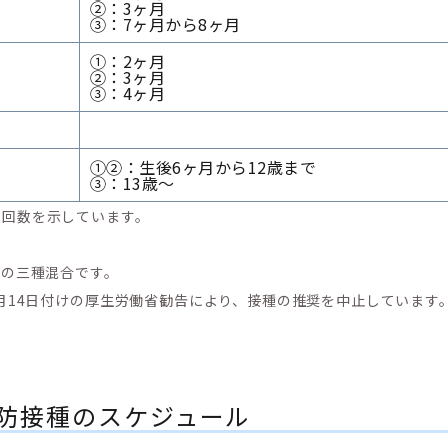
②：3ヶ月
③：7ヶ月から8ヶ月
①：2ヶ月
②：3ヶ月
③：4ヶ月
①②：生後6ヶ月から12歳まで
③：13歳～
の回数を示しています。
風
の三種混合です。
6月14日付けの厚生労働省勧告により、接種の推奨を中止しています
防接種のスケジュール