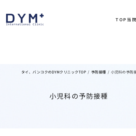
TOP
当
代表あ
院内に
アクセ
タイ、バンコクのDYMクリニックTOP
/
予防接種
/
小児科の予防接
小児科の予防接種