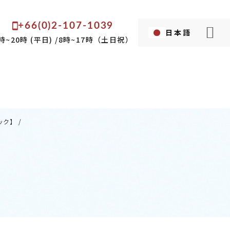
+66(0)2-107-1039
日本語
Language...
時~20時 (平日) /8時~17時（土日祝）
英語
タイ語
ック】
/