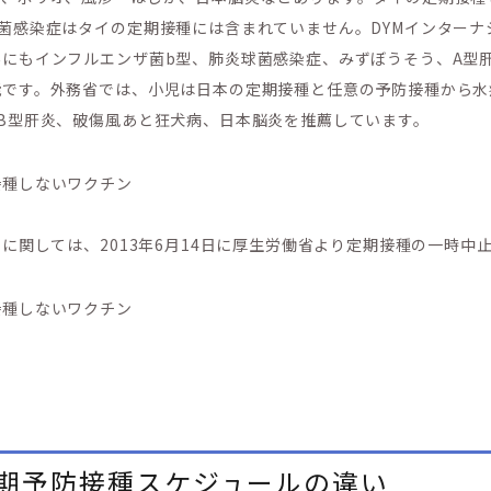
菌感染症はタイの定期接種には含まれていません。DYMインター
にもインフルエンザ菌b型、肺炎球菌感染症、みずぼうそう、A型
です。外務省では、小児は日本の定期接種と任意の予防接種から水
B型肝炎、破傷風あと狂犬病、日本脳炎を推薦しています。
接種しないワクチン
に関しては、2013年6月14日に厚生労働省より定期接種の一時中
接種しないワクチン
期予防接種スケジュールの違い