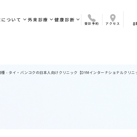
expand_more
expand_more
expand_more
院について
外来診療
健康診断
8
受診予約
アクセス
いさつ
ついて
ス
診療科目
オンライン診療
簡易検査サービス
予防接種
診療時間
保険について
外来お問い合わせ
定期健康診断／人間ドック
ワークパーミット取得・
健康診断問合せ
更新用健康診断
種 - タイ・バンコクの日本人向けクリニック【DYMインターナショナルクリニ