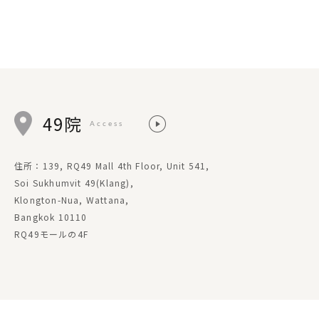
49院
Access
住所：139, RQ49 Mall 4th Floor, Unit 541,
Soi Sukhumvit 49(Klang),
Klongton-Nua, Wattana,
Bangkok 10110
RQ49モールの4F