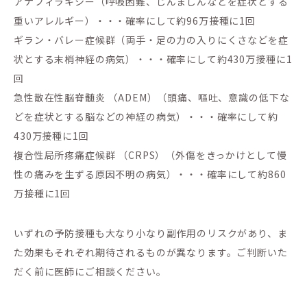
アナフィラキシー（呼吸困難、じんましんなどを症状とする
重いアレルギー）・・・確率にして約96万接種に1回
ギラン・バレー症候群（両手・足の力の入りにくさなどを症
状とする末梢神経の病気）・・・確率にして約430万接種に1
回
急性散在性脳脊髄炎 （ADEM）（頭痛、嘔吐、意識の低下な
どを症状とする脳などの神経の病気）・・・確率にして約
430万接種に1回
複合性局所疼痛症候群 （CRPS）（外傷をきっかけとして慢
性の痛みを生ずる原因不明の病気）・・・確率にして約860
万接種に1回
いずれの予防接種も大なり小なり副作用のリスクがあり、ま
た効果もそれぞれ期待されるものが異なります。ご判断いた
だく前に医師にご相談ください。