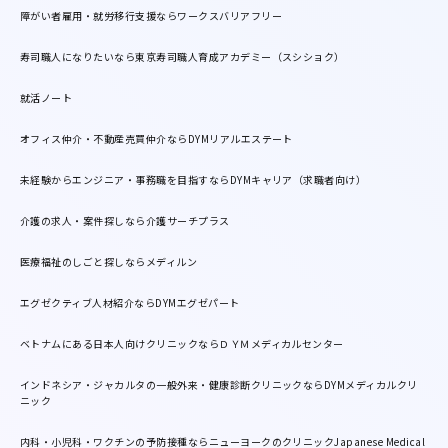
障がい者雇用・就労移行支援ならワークスバリアフリー
寿司職人になりたいなら東京寿司職人育成アカデミー（スシショク）
就活ノート
オフィス仲介・不動産売買仲介ならDYMリアルエステート
未経験からエンジニア・事務職を目指すならDYMキャリア（求職者向け）
介護の求人・案件探しなら介護サーチプラス
医療福祉のしごと探しならメディルン
エグゼクティブ人材紹介ならDYMエグゼパート
ベトナムにある日本人向けクリニックならＤＹＭメディカルセンター
インドネシア・ジャカルタの一般外来・健康診断クリニックならDYMメディカルクリ
ニック
内科・小児科・ワクチンの予防接種ならニューヨークのクリニックJapanese Medical