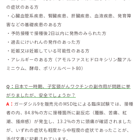
の症状のある方
・心臓血管系疾患、腎臓疾患、肝臓疾患、血液疾患、発育障
害などの基礎疾患のある方
・予防接種で接種後2日以内に発熱のみられた方
・過去にけいれんの発作のあった方
・妊娠又は妊娠している可能性のある方
・アレルギーのある方（アモルファスヒドロキシリン酸アル
ミニウム、酵母、ポリソルベート80）
Q：
日本で一時期、子宮頸がんワクチンの副作用が問題に挙
がりましたが、安全でしょうか？
A：
ガーダシル9を販売元のMSD社による臨床試験では、接種
者の内、84.8%の方に接種箇所に副反応（腫脹、苦痛、紅
潮、掻痒感）が発生し、13.2％の方に頭痛が確認されました
が、いずれの症状も軽度から中程度の症状であったことが、
添付文書に記載されています。