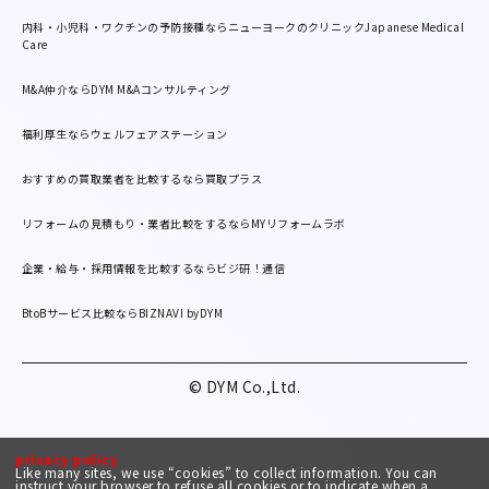
内科・小児科・ワクチンの予防接種ならニューヨークのクリニックJapanese Medical
Care
M&A仲介ならDYM M&Aコンサルティング
福利厚生ならウェルフェアステーション
おすすめの買取業者を比較するなら買取プラス
リフォームの見積もり・業者比較をするならMYリフォームラボ
企業・給与・採用情報を比較するならビジ研！通信
BtoBサービス比較ならBIZNAVI byDYM
© DYM Co.,Ltd.
privacy policy
Like many sites, we use “cookies” to collect information. You can
instruct your browser to refuse all cookies or to indicate when a