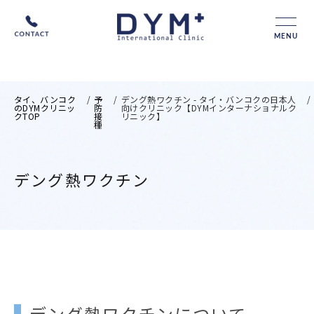
MENU
タイ、バンコク
/
予
/
デング熱ワクチン - タイ・バンコクの日本人
/
のDYMクリニッ
防
向けクリニック【DYMインターナショナルク
クTOP
接
リニック】
種
デング熱ワクチン
デング熱ワクチンについて