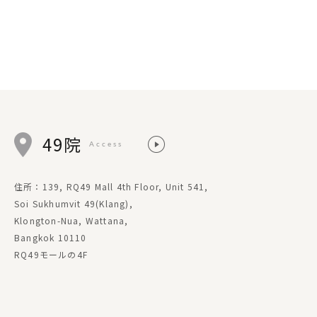
49院
Access
住所：139, RQ49 Mall 4th Floor, Unit 541,
Soi Sukhumvit 49(Klang),
Klongton-Nua, Wattana,
Bangkok 10110
RQ49モールの4F