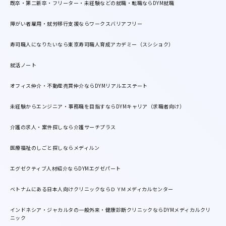
既卒・第二新卒・フリーター・未経験などの就職・転職ならDYM就職
障がい者雇用・就労移行支援ならワークスバリアフリー
寿司職人になりたいなら東京寿司職人育成アカデミー（スシショク）
就活ノート
オフィス仲介・不動産売買仲介ならDYMリアルエステート
未経験からエンジニア・事務職を目指すならDYMキャリア（求職者向け）
介護の求人・案件探しなら介護サーチプラス
医療福祉のしごと探しならメディルン
エグゼクティブ人材紹介ならDYMエグゼパート
ベトナムにある日本人向けクリニックならＤＹＭメディカルセンター
インドネシア・ジャカルタの一般外来・健康診断クリニックならDYMメディカルクリ
ニック