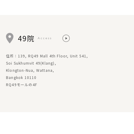
49院
Access
住所：139, RQ49 Mall 4th Floor, Unit 541,
Soi Sukhumvit 49(Klang),
Klongton-Nua, Wattana,
Bangkok 10110
RQ49モールの4F