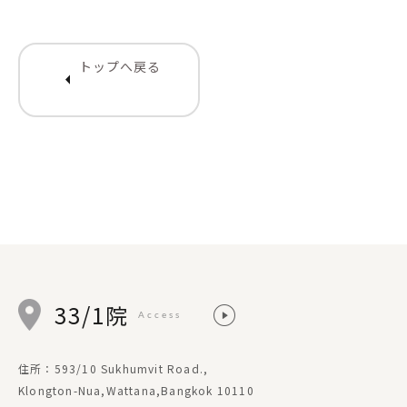
トップへ戻る
arrow_left
33/1院
Access
住所：593/10 Sukhumvit Road.,
Klongton-Nua,Wattana,Bangkok 10110