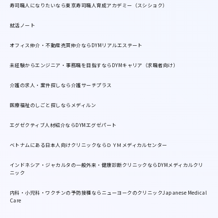
寿司職人になりたいなら東京寿司職人育成アカデミー（スシショク）
就活ノート
オフィス仲介・不動産売買仲介ならDYMリアルエステート
未経験からエンジニア・事務職を目指すならDYMキャリア（求職者向け）
介護の求人・案件探しなら介護サーチプラス
医療福祉のしごと探しならメディルン
エグゼクティブ人材紹介ならDYMエグゼパート
ベトナムにある日本人向けクリニックならＤＹＭメディカルセンター
インドネシア・ジャカルタの一般外来・健康診断クリニックならDYMメディカルクリ
ニック
内科・小児科・ワクチンの予防接種ならニューヨークのクリニックJapanese Medical
Care