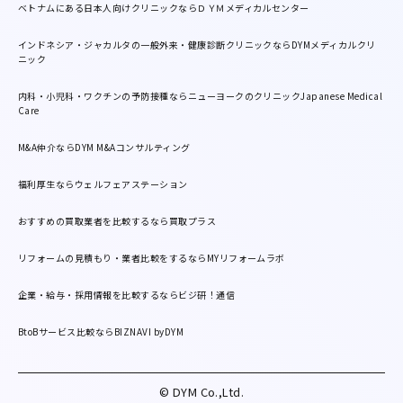
ベトナムにある日本人向けクリニックならＤＹＭメディカルセンター
インドネシア・ジャカルタの一般外来・健康診断クリニックならDYMメディカルクリ
ニック
内科・小児科・ワクチンの予防接種ならニューヨークのクリニックJapanese Medical
Care
M&A仲介ならDYM M&Aコンサルティング
福利厚生ならウェルフェアステーション
おすすめの買取業者を比較するなら買取プラス
リフォームの見積もり・業者比較をするならMYリフォームラボ
企業・給与・採用情報を比較するならビジ研！通信
BtoBサービス比較ならBIZNAVI byDYM
© DYM Co.,Ltd.