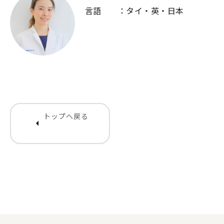
言語 ：タイ・英・日本
トップへ戻る
arrow_left