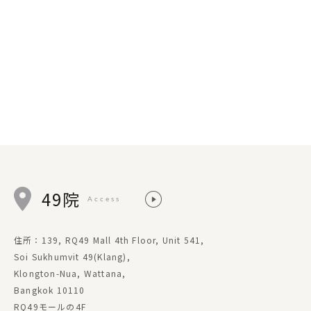
49院
Access
住所：139, RQ49 Mall 4th Floor, Unit 541,
Soi Sukhumvit 49(Klang),
Klongton-Nua, Wattana,
Bangkok 10110
RQ49モールの4F