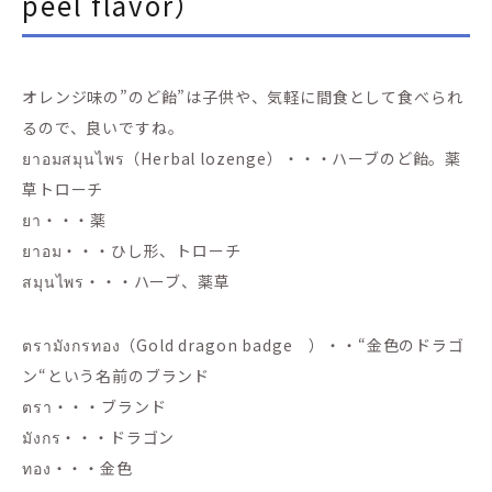
peel flavor）
オレンジ味の”のど飴”は子供や、気軽に間食として食べられ
るので、良いですね。
ยาอมสมุนไพร（Herbal lozenge）・・・ハーブのど飴。薬
草トローチ
ยา・・・薬
ยาอม・・・ひし形、トローチ
สมุนไพร・・・ハーブ、薬草
ตรามังกรทอง（Gold dragon badge ）・・“金色のドラゴ
ン“という名前のブランド
ตรา・・・ブランド
มังกร・・・ドラゴン
ทอง・・・金色