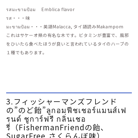
รสมะขามป้อม Emblica flavor
รส・・・味
มะขามป้อม・・・英語Malacca, タイ語読みMakampom
これはサケーオ県の有名な木です。ビタミンが豊富で、風邪
をひいたら食べたほうが良いと言われているタイのハーブの
１種でもあります。
3.フィッシャーマンズフレンド
の”のど飴”ลูกอมฟีชเชอร์แมนส์เฟ
รนด์ ชูการ์ฟรี กลิ่นเชอ
รี่（FishermanFriendの飴、
SugarFree,さくらんぼ味）