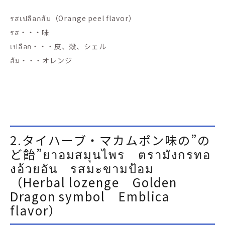
รสเปลือกส้ม（Orange peel flavor）
รส・・・味
เปลือก・・・皮、殻、シェル
ส้ม・・・オレンジ
2.タイハーブ・マカムポン味の”の
ど飴”ยาอมสมุนไพร ตรามังกรทอ
งอ้วยอัน รสมะขามป้อม
（Herbal lozenge Golden
Dragon symbol Emblica
flavor）