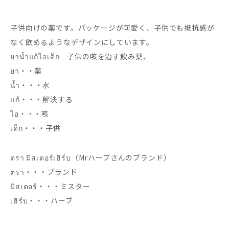
子供向けの薬です。パッケージが可愛く、子供でも抵抗感が
なく飲めるようなデザインにしています。
ยาน้ำแก้ไอเด็ก 子供の咳を治す飲み薬、
ยา・・薬
น้ำ・・・水
แก้・・・解決する
ไอ・・・咳
เด็ก・・・子供
ตรา มิสเตอร์เฮิร์บ（Mrハーブさんのブランド）
ตรา・・・ブランド
มิสเตอร์・・・ミスター
เฮิร์บ・・・ハーブ