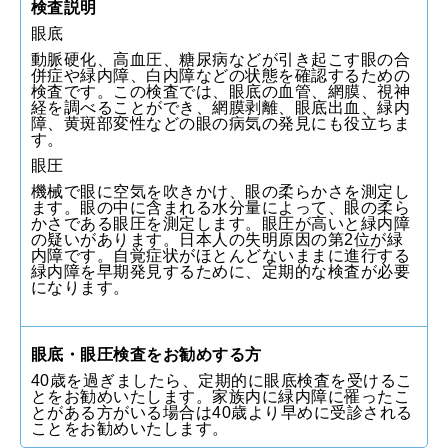
検査説明
眼底
動脈硬化、高血圧、糖尿病などが引き起こす眼の合
併症や緑内障、白内障などの状態を確認するための
検査です。この検査では、眼底の血管、網膜、視神
経を調べることができ、網膜剥離、眼底出血、緑内
障、黄斑部変性などの眼の病気の発見にも役立ちま
す。
眼圧
機械で眼に空気を吹きかけ、眼の柔らかさを測定し
ます。眼の中に含まれる水分量によって、眼の柔ら
かさである眼圧を測定します。眼圧が高いと緑内障
の疑いがあります。日本人の失明原因の第2位が緑
内障です。自覚症状がほとんどないままに進行する
緑内障を早期発見するために、定期的な検査が必要
になります。
眼底・眼圧検査をお勧めする方
40歳を過ぎましたら、定期的に眼底検査を受けるこ
とをお勧めいたします。家族内に緑内障に罹ったこ
とがある方がいる場合は40歳より早めに受診される
ことをお勧めいたします。