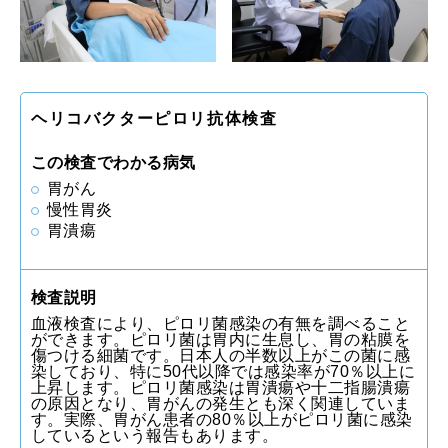
ヘリコバクターピロリ抗体検査
この検査でわかる病気
胃がん
慢性胃炎
胃潰瘍
検査説明
血液検査により、ピロリ菌感染の有無を調べること
ができます。ピロリ菌は胃内に生息し、胃の粘膜を
傷つける細菌です。日本人の半数以上がこの菌に感
染しており、特に50代以降では感染率が70％以上に
上昇します。ピロリ菌感染は胃潰瘍や十二指腸潰瘍
の原因となり、胃がんの発生とも深く関連していま
す。実際、胃がん患者の80％以上がピロリ菌に感染
しているという報告もあります。