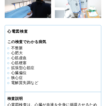
心電図検査
この検査でわかる病気
不整脈
心肥大
心筋虚血
心筋梗塞
拡張型心筋症
心臓偏位
狭心症
電解質失調など
検査説明
心電図検査は、心臓が血液を全身に循環させるため