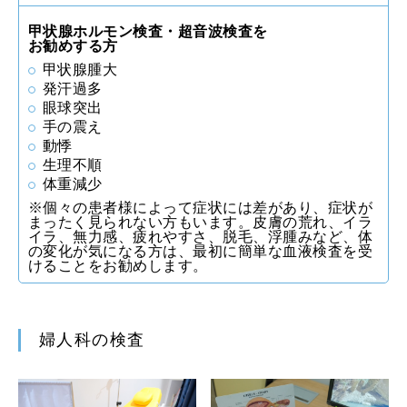
甲状腺ホルモン検査・超音波検査を
お勧めする方
甲状腺腫大
発汗過多
眼球突出
手の震え
動悸
生理不順
体重減少
※個々の患者様によって症状には差があり、症状が
まったく見られない方もいます。皮膚の荒れ、イラ
イラ、無力感、疲れやすさ、脱毛、浮腫みなど、体
の変化が気になる方は、最初に簡単な血液検査を受
けることをお勧めします。
婦人科の検査