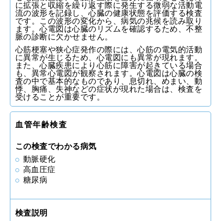
に拡張と収縮を繰り返す際に発生する微弱な活動電
流の波形を記録し、心臓の健康状態を評価する検査
です。この波形の変化から、病気の兆候を読み取り
ます。心電図は心臓のリズムを確認するため、不整
脈の診断に欠かせません。
心筋梗塞や狭心症発作の際には、心筋の電気的活動
に異常が生じるため、心電図にも異常が現れます。
また、心臓疾患により心筋に障害が起きている場合
も、異常心電図が観察されます。心電図は心臓の検
査の中で基本的なものであり、息切れ、めまい、動
悸、胸痛、失神などの症状が現れた場合は、検査を
受けることが重要です。
血管年齢検査
この検査でわかる病気
動脈硬化
高血圧症
糖尿病
検査説明