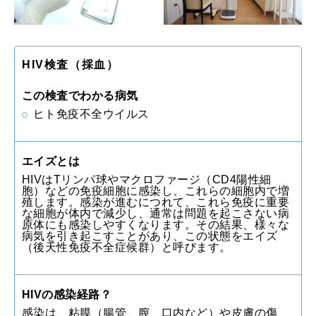
HIV検査（採血）
この検査でわかる病気
ヒト免疫不全ウイルス
エイズとは
HIVはTリンパ球やマクロファージ（CD4陽性細
胞）などの免疫細胞に感染し、これらの細胞内で増
殖します。感染が進むにつれて、これら免疫に重要
な細胞が体内で減少し、通常は問題を起こさない病
原体にも感染しやすくなります。その結果、様々な
病気を引き起こすことがあり、この状態をエイズ
（後天性免疫不全症候群）と呼びます。
HIVの感染経路？
感染は、粘膜（腸管、膣、口内など）や皮膚の傷