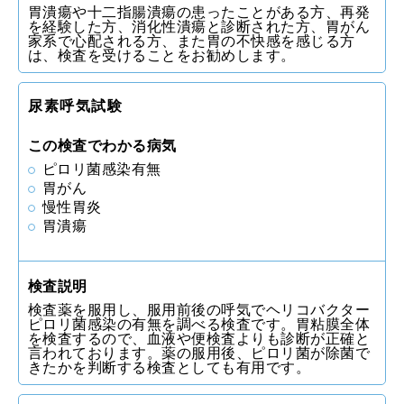
胃潰瘍や十二指腸潰瘍の患ったことがある方、再発
を経験した方、消化性潰瘍と診断された方、胃がん
家系で心配される方、また胃の不快感を感じる方
は、検査を受けることをお勧めします。
尿素呼気試験
この検査でわかる病気
ピロリ菌感染有無
胃がん
慢性胃炎
胃潰瘍
検査説明
検査薬を服用し、服用前後の呼気でヘリコバクター
ピロリ菌感染の有無を調べる検査です。胃粘膜全体
を検査するので、血液や便検査よりも診断が正確と
言われております。薬の服用後、ピロリ菌が除菌で
きたかを判断する検査としても有用です。