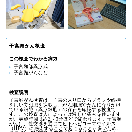
子宮頸がん検査
この検査でわかる病気
子宮頸部異形成
子宮頸がんなど
検査説明
子宮頸がん検査は、子宮の入り口からブラシや綿棒
を用いて細胞を採取し、がん細胞やがんになりかけ
ている細胞（異形細胞）の存在を確認する検査で
す。この検査は人によっては激しい痛みを伴います
が、実施時間は約2～3分ほどで終わります。子宮頸
がんは、性交渉を通じてヒトパピローマウイルス
（HPV）に感染することで起こることが多いため、