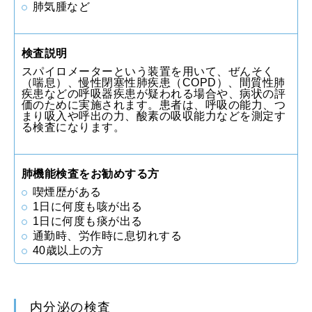
肺気腫など
検査説明
スパイロメーターという装置を用いて、ぜんそく
（喘息）、慢性閉塞性肺疾患（COPD）、間質性肺
疾患などの呼吸器疾患が疑われる場合や、病状の評
価のために実施されます。患者は、呼吸の能力、つ
まり吸入や呼出の力、酸素の吸収能力などを測定す
る検査になります。
肺機能検査をお勧めする方
喫煙歴がある
1日に何度も咳が出る
1日に何度も痰が出る
通勤時、労作時に息切れする
40歳以上の方
内分泌の検査