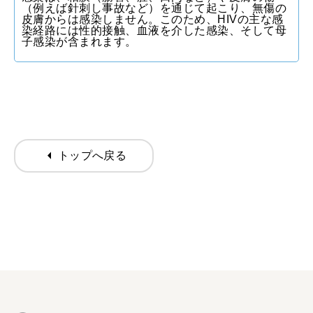
（例えば針刺し事故など）を通じて起こり、無傷の
皮膚からは感染しません。このため、HIVの主な感
染経路には性的接触、血液を介した感染、そして母
子感染が含まれます。
arrow_left
トップへ戻る