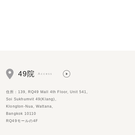
49院
Access
住所：139, RQ49 Mall 4th Floor, Unit 541,
Soi Sukhumvit 49(Klang),
Klongton-Nua, Wattana,
Bangkok 10110
RQ49モールの4F