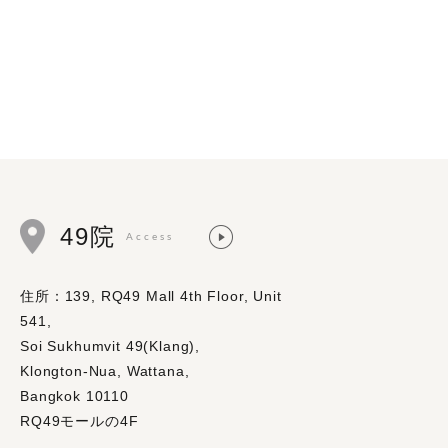
49院
Access
住所：139, RQ49 Mall 4th Floor, Unit
541,
Soi Sukhumvit 49(Klang),
Klongton-Nua, Wattana,
Bangkok 10110
RQ49モールの4F