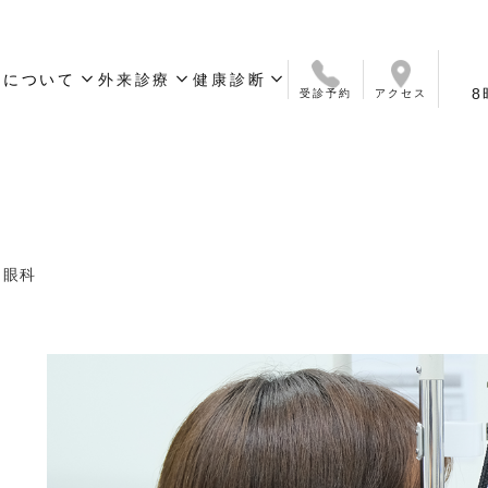
expand_more
expand_more
expand_more
院について
外来診療
健康診断
8
受診予約
アクセス
いさつ
ついて
ス
診療科目
オンライン診療
簡易検査サービス
予防接種
診療時間
保険について
外来お問い合わせ
定期健康診断／人間ドック
ワークパーミット取得・
健康診断問合せ
更新用健康診断
眼科