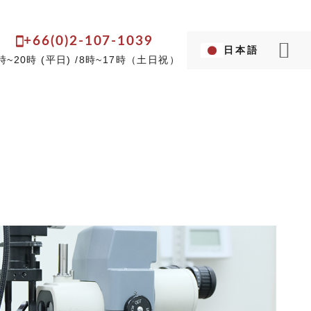
+66(0)2-107-1039
日本語
Language...
時~20時 (平日) /8時~17時（土日祝）
英語
タイ語