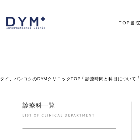
TOP
当
代表あ
院内に
アクセ
/
/
タイ、バンコクのDYMクリニックTOP
診療時間と科目について
診療科一覧
LIST OF CLINICAL DEPARTMENT