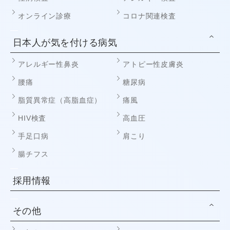
オンライン診療
コロナ関連検査
日本人が気を付ける病気
アレルギー性鼻炎
アトピー性皮膚炎
腰痛
糖尿病
脂質異常症（高脂血症）
痛風
HIV検査
高血圧
手足口病
肩こり
腸チフス
採用情報
その他