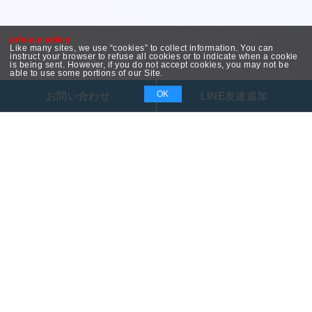
privacy policy
Like many sites, we use “cookies” to collect information. You can
instruct your browser to refuse all cookies or to indicate when a cookie
is being sent. However, if you do not accept cookies, you may not be
able to use some portions of our Site.
OK
お問い合わせ
LINE友達追加