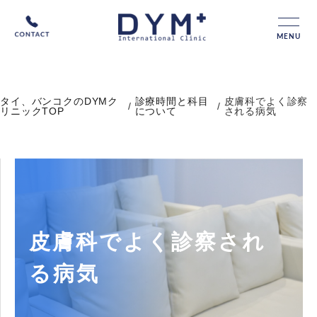
MENU
タイ、バンコクのDYMク
診療時間と科目
皮膚科でよく診察
/
/
リニックTOP
について
される病気
皮膚科でよく診察され
る病気