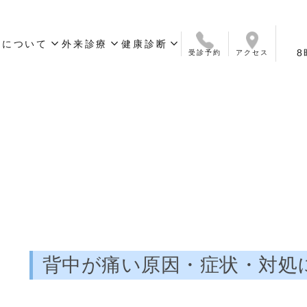
expand_more
expand_more
expand_more
院について
外来診療
健康診断
8
受診予約
アクセス
いさつ
ついて
ス
診療科目
オンライン診療
簡易検査サービス
予防接種
診療時間
保険について
外来お問い合わせ
定期健康診断／人間ドック
ワークパーミット取得・
健康診断問合せ
更新用健康診断
背中が痛い原因・症状・対処