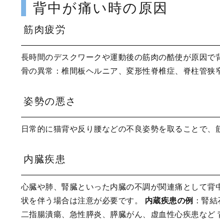
背中が痛い時の原因
筋肉疲労
長時間のデスクワークや運動後の筋肉の酷使が原因で
骨の異常：椎間板ヘルニア、変形性脊椎症、脊柱管狭
姿勢の悪さ
日常的に猫背や反り腰などの不良姿勢を取ることで、
内臓疾患
心臓や肺、腎臓といった内臓の不調が関連痛として背
状を伴う場合は注意が必要です。
内蔵疾患の例
：腎結
二指腸潰瘍、急性膵炎、膵臓がん、虚血性心疾患など