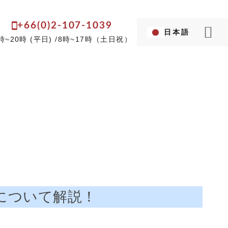
+66(0)2-107-1039
日本語
Language...
時~20時 (平日) /8時~17時（土日祝）
英語
タイ語
について解説！