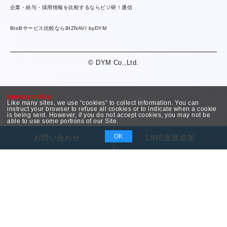
企業・給与・採用情報を比較するならビジ研！通信
BtoBサービス比較ならBIZNAVI byDYM
© DYM Co.,Ltd.
privacy policy
Like many sites, we use “cookies” to collect information. You can
instruct your browser to refuse all cookies or to indicate when a cookie
is being sent. However, if you do not accept cookies, you may not be
able to use some portions of our Site.
OK
お問い合わせ
LINE友達追加