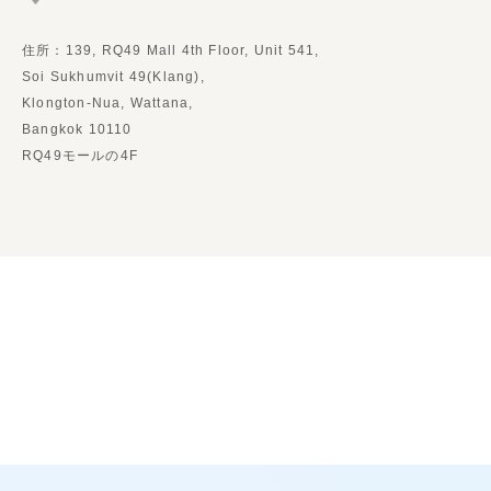
住所：139, RQ49 Mall 4th Floor, Unit 541,
Soi Sukhumvit 49(Klang),
Klongton-Nua, Wattana,
Bangkok 10110
RQ49モールの4F