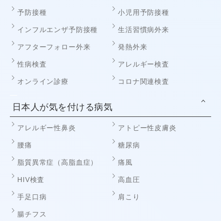
予防接種
小児用予防接種
インフルエンザ予防接種
生活習慣病外来
アフターフォロー外来
発熱外来
性病検査
アレルギー検査
オンライン診療
コロナ関連検査
日本人が気を付ける病気
アレルギー性鼻炎
アトピー性皮膚炎
腰痛
糖尿病
脂質異常症（高脂血症）
痛風
HIV検査
高血圧
手足口病
肩こり
腸チフス