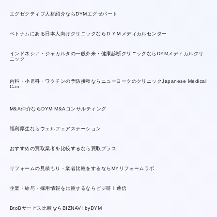
エグゼクティブ人材紹介ならDYMエグゼパート
ベトナムにある日本人向けクリニックならＤＹＭメディカルセンター
インドネシア・ジャカルタの一般外来・健康診断クリニックならDYMメディカルクリ
ニック
内科・小児科・ワクチンの予防接種ならニューヨークのクリニックJapanese Medical
Care
M&A仲介ならDYM M&Aコンサルティング
福利厚生ならウェルフェアステーション
おすすめの買取業者を比較するなら買取プラス
リフォームの見積もり・業者比較をするならMYリフォームラボ
企業・給与・採用情報を比較するならビジ研！通信
BtoBサービス比較ならBIZNAVI byDYM