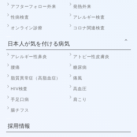
アフターフォロー外来
発熱外来
性病検査
アレルギー検査
オンライン診療
コロナ関連検査
日本人が気を付ける病気
アレルギー性鼻炎
アトピー性皮膚炎
腰痛
糖尿病
脂質異常症（高脂血症）
痛風
HIV検査
高血圧
手足口病
肩こり
腸チフス
採用情報