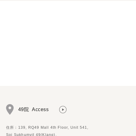
49院
Access
住所：139, RQ49 Mall 4th Floor, Unit 541,
Soi Sukhumvit 49(Klang),