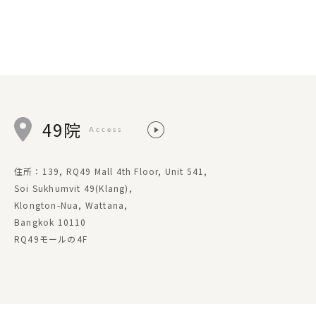
49院
Access
住所：139, RQ49 Mall 4th Floor, Unit 541,
Soi Sukhumvit 49(Klang),
Klongton-Nua, Wattana,
Bangkok 10110
RQ49モールの4F