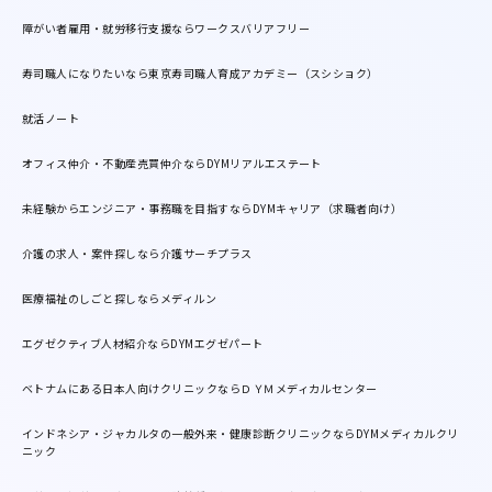
障がい者雇用・就労移行支援ならワークスバリアフリー
寿司職人になりたいなら東京寿司職人育成アカデミー（スシショク）
就活ノート
オフィス仲介・不動産売買仲介ならDYMリアルエステート
未経験からエンジニア・事務職を目指すならDYMキャリア（求職者向け）
介護の求人・案件探しなら介護サーチプラス
医療福祉のしごと探しならメディルン
エグゼクティブ人材紹介ならDYMエグゼパート
ベトナムにある日本人向けクリニックならＤＹＭメディカルセンター
インドネシア・ジャカルタの一般外来・健康診断クリニックならDYMメディカルクリ
ニック