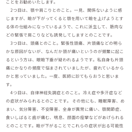
ことをお勧めいたします。
2つ目は、顎や肩こりとのこと。一見、関係ないように感
じますが、瞼が下がってくると顎を用いて瞼を上げようとす
る体の仕組みになっているようで、これに派生して、筋肉な
どの緊張で肩こりなども誘発してしますとのことです。
3つ目は、頭痛とのこと。緊張性頭痛、片頭痛などの明ら
かな原因がないが、なんだか頭が痛いというのが頻繁に起こ
るという方は、眼瞼下垂が疑われるようです。私自身も片頭
痛にかなりの頻度で悩まされていましたが、疲れているから
かと思っていました。一度、医師に診てもらおうと思いま
す。
4つ目は、自律神経失調症とのこと。冷え症や多汗症など
の症状がみられるとのことです。 その他にも、睡眠障害、め
まい、気分障害、不安障害、全身が異常に痛い、顎関節症、
食いしばると歯が痛む、喘息、顔面の痙攣などがあげられる
とのことです。瞼が下がることでこれらの症状が出る可能性