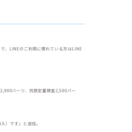
、LINEのご利用に慣れている方はLINE
00バーツ、抗原定量検査2,500バー
挿入）です」と送信。