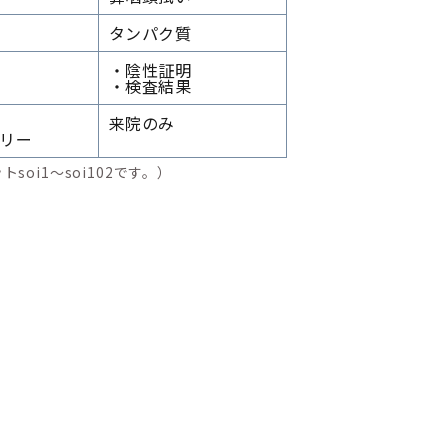
タンパク質
・陰性証明
・検査結果
来院のみ
バリー
oi1～soi102です。）