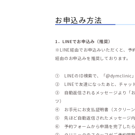
お申込み方法
1．LINEでお申込み（推奨）
※LINE経由でお申込みいただくと、予
経由のお申込みを推奨しております。
① LINEのID検索で、「@dymclin
② LINEで友達になったあと、チャ
③ 自動返信されるメッセージより「お支
ツ）
④ お手元にお支払証明書（スクリー
⑤ 先ほど自動返信されたメッセージ
⑥ 予約フォームから申請を完了したら
⑦ クリニックのスタッフがご予約調整