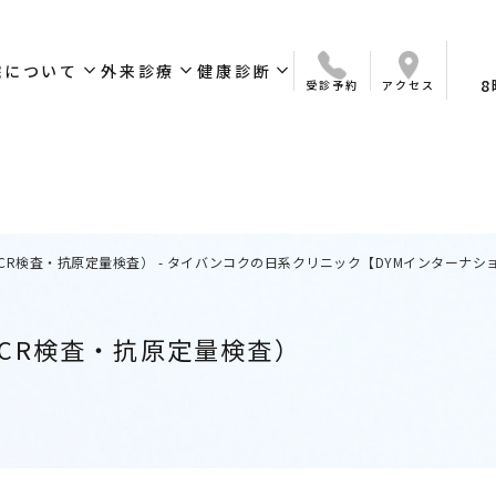
expand_more
expand_more
expand_more
院について
外来診療
健康診断
8
受診予約
アクセス
いさつ
ついて
ス
診療科目
オンライン診療
簡易検査サービス
予防接種
診療時間
保険について
外来お問い合わせ
定期健康診断／人間ドック
ワークパーミット取得・
健康診断問合せ
更新用健康診断
CR検査・抗原定量検査） - タイバンコクの日系クリニック【DYMインターナシ
CR検査・抗原定量検査）