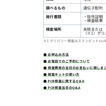
調べるもの
遺伝子配列
発行書類
・陰性証明
・検査結果
検査場所
来院または
（※1）デリ
※1 デリバリー検査はスクンビットsoi
● お申込み方法
● お電話でのご予約について
● 検査費用の当日のお支払いに関しま
● 検査キットの使い方
● PCR検査に関するQ＆A
● PCR検査当日のQ&A