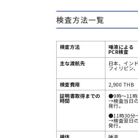
検査方法一覧
検査方法
唾液による
PCR検査
主な渡航先
日本、イン
フィリピン
検査費用
2,900 THB
証明書取得までの
●9時～11
時間
→検査当日の
発行。
●11時30分
→検査翌日の
発行。
検体
唾液