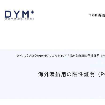
TOP
当
代表あ
院内に
アクセ
タイ、バンコクのDYMクリニックTOP
/
海外渡航用の陰性証明（P
海外渡航用の陰性証明（P