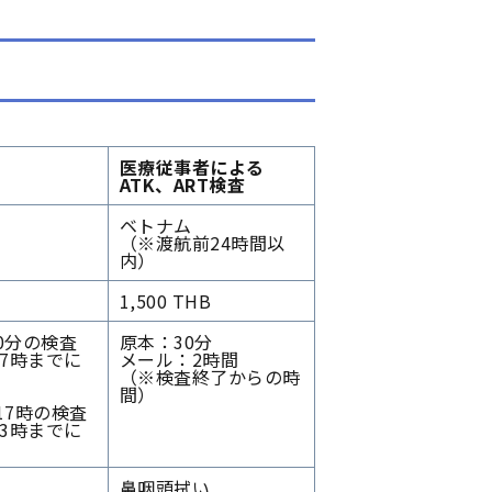
）
医療従事者による
ATK、ART検査
）
ベトナム
（※渡航前24時間以
内）
1,500 THB
30分の検査
原本：30分
7時までに
メール：2時間
（※検査終了からの時
間）
17時の検査
3時までに
鼻咽頭拭い