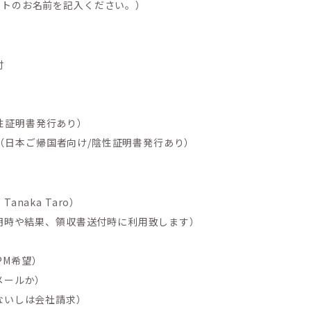
ットのお名前を記入ください。）
付
陰性証明書発行あり）
人（日本ご帰国者向け/陰性証明書発行あり）
naka Taro）
判明時や結果、領収書送付時に利用致します）
 PM希望）
メールか）
ないしは会社請求）