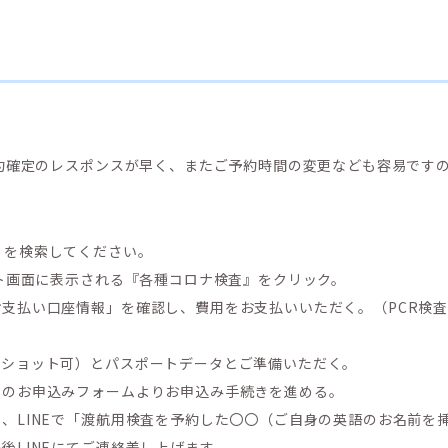
約確定のレスポンスが早く、またご予約時間の変更なども容易ですので
ic」を検索してください。
ット画面に表示される『各種コロナ検査』をクリック。
払い口座情報」を確認し、費用をお支払いいただく。（PCR検査2,9
ンショット可）とパスポートデータとご準備いただく。
内のお申込みフォームよりお申込み手続きを進める。
、LINEで「渡航用検査を予約した〇〇（ご自身の英語のお名前を
後LINEにてご連絡差し上げます。