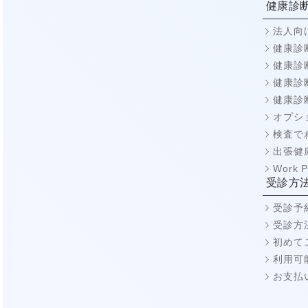
健康診
法人向
健康診
健康診
健康診
健康診
オプシ
検査で
出張健
Work
受診方
受診予
受診方
初めて
利用可
お支払