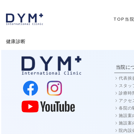
TOP
当
代表あ
院内に
アクセ
健康診断
当院に
代表挨
スタッ
診療時
アクセ
各院の
施設案内
施設案
院内設