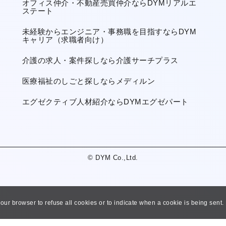
オフィス仲介・不動産売買仲介ならDYMリアルエ
ステート
未経験からエンジニア・事務職を目指すならDYM
キャリア（求職者向け）
介護の求人・案件探しなら介護サーチプラス
医療福祉のしごと探しならメディルン
エグゼクティブ人材紹介ならDYMエグゼパート
© DYM Co.,Ltd.
 your browser to refuse all cookies or to indicate when a cookie is being sent