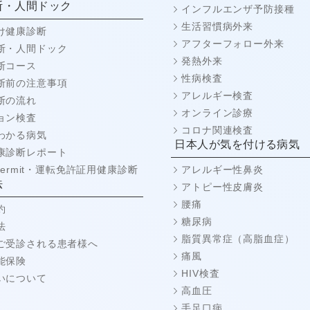
断・人間ドック
インフルエンザ予防接種
生活習慣病外来
け健康診断
アフターフォロー外来
断・人間ドック
発熱外来
断コース
性病検査
断前の注意事項
アレルギー検査
断の流れ
オンライン診療
ョン検査
コロナ関連検査
わかる病気
日本人が気を付ける病気
康診断レポート
 Permit・運転免許証用健康診断
アレルギー性鼻炎
法
アトピー性皮膚炎
腰痛
約
糖尿病
法
脂質異常症（高脂血症）
ご受診される患者様へ
痛風
能保険
HIV検査
いについて
高血圧
手足口病