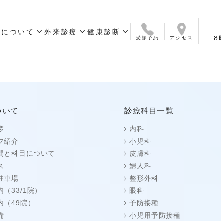
expand_more
expand_more
expand_more
院について
外来診療
健康診断
8
受診予約
アクセス
いさつ
ついて
ス
診療科目
オンライン診療
簡易検査サービス
予防接種
診療時間
保険について
外来お問い合わせ
定期健康診断／人間ドック
ワークパーミット取得・
健康診断問合せ
更新用健康診断
ついて
診療科目一覧
拶
内科
フ紹介
小児科
間と科目について
皮膚科
ス
婦人科
駐車場
整形外科
（33/1院）
眼科
内（49院）
予防接種
備
小児用予防接種