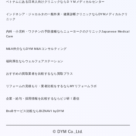
ベトナムにある日本人向けクリニックならＤＹＭメディカルセンター
インドネシア・ジャカルタの一般外来・健康診断クリニックならDYMメディカルクリ
ニック
内科・小児科・ワクチンの予防接種ならニューヨークのクリニックJapanese Medical
Care
M&A仲介ならDYM M&Aコンサルティング
福利厚生ならウェルフェアステーション
おすすめの買取業者を比較するなら買取プラス
リフォームの見積もり・業者比較をするならMYリフォームラボ
企業・給与・採用情報を比較するならビジ研！通信
BtoBサービス比較ならBIZNAVI byDYM
© DYM Co.,Ltd.