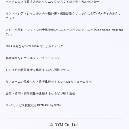
ベトナムにある日本人向けクリニックならＤＹＭメディカルセンター
インドネシア・ジャカルタの一般外来・健康診断クリニックならDYMメディカルクリ
ニック
内科・小児科・ワクチンの予防接種ならニューヨークのクリニックJapanese Medical
Care
M&A仲介ならDYM M&Aコンサルティング
福利厚生ならウェルフェアステーション
おすすめの買取業者を比較するなら買取プラス
リフォームの見積もり・業者比較をするならMYリフォームラボ
企業・給与・採用情報を比較するならビジ研！通信
BtoBサービス比較ならBIZNAVI byDYM
© DYM Co.,Ltd.