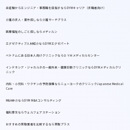
未経験からエンジニア・事務職を目指すならDYMキャリア（求職者向け）
介護の求人・案件探しなら介護サーチプラス
医療福祉のしごと探しならメディルン
エグゼクティブ人材紹介ならDYMエグゼパート
ベトナムにある日本人向けクリニックならＤＹＭメディカルセンター
インドネシア・ジャカルタの一般外来・健康診断クリニックならDYMメディカルクリ
ニック
内科・小児科・ワクチンの予防接種ならニューヨークのクリニックJapanese Medical
Care
M&A仲介ならDYM M&Aコンサルティング
福利厚生ならウェルフェアステーション
おすすめの買取業者を比較するなら買取プラス