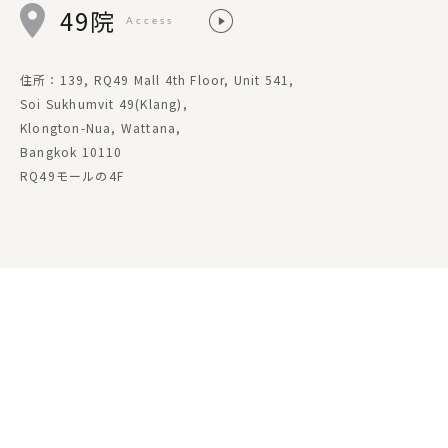
49院
Access
住所：139, RQ49 Mall 4th Floor, Unit 541,
Soi Sukhumvit 49(Klang),
Klongton-Nua, Wattana,
Bangkok 10110
RQ49モールの4F