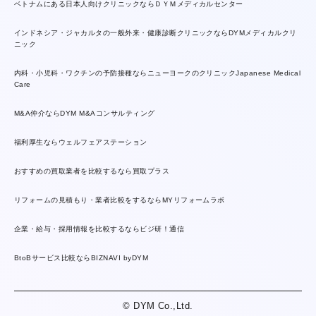
ベトナムにある日本人向けクリニックならＤＹＭメディカルセンター
インドネシア・ジャカルタの一般外来・健康診断クリニックならDYMメディカルクリ
ニック
内科・小児科・ワクチンの予防接種ならニューヨークのクリニックJapanese Medical
Care
M&A仲介ならDYM M&Aコンサルティング
福利厚生ならウェルフェアステーション
おすすめの買取業者を比較するなら買取プラス
リフォームの見積もり・業者比較をするならMYリフォームラボ
企業・給与・採用情報を比較するならビジ研！通信
BtoBサービス比較ならBIZNAVI byDYM
© DYM Co.,Ltd.