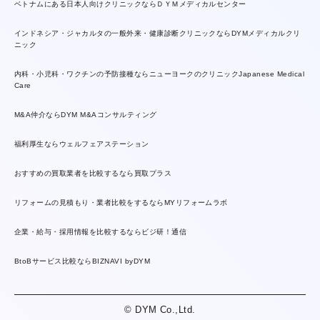
ベトナムにある日本人向けクリニックならＤＹＭメディカルセンター
インドネシア・ジャカルタの一般外来・健康診断クリニックならDYMメディカルクリ
ニック
内科・小児科・ワクチンの予防接種ならニューヨークのクリニックJapanese Medical
Care
M&A仲介ならDYM M&Aコンサルティング
福利厚生ならウェルフェアステーション
おすすめの買取業者を比較するなら買取プラス
リフォームの見積もり・業者比較をするならMYリフォームラボ
企業・給与・採用情報を比較するならビジ研！通信
BtoBサービス比較ならBIZNAVI byDYM
© DYM Co.,Ltd.