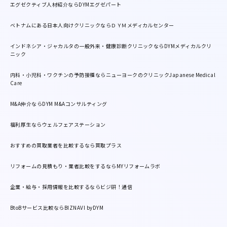
エグゼクティブ人材紹介ならDYMエグゼパート
ベトナムにある日本人向けクリニックならＤＹＭメディカルセンター
インドネシア・ジャカルタの一般外来・健康診断クリニックならDYMメディカルクリ
ニック
内科・小児科・ワクチンの予防接種ならニューヨークのクリニックJapanese Medical
Care
M&A仲介ならDYM M&Aコンサルティング
福利厚生ならウェルフェアステーション
おすすめの買取業者を比較するなら買取プラス
リフォームの見積もり・業者比較をするならMYリフォームラボ
企業・給与・採用情報を比較するならビジ研！通信
BtoBサービス比較ならBIZNAVI byDYM