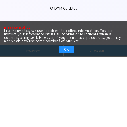
© DYM Co.,Ltd.
privacy policy
Like many sites, we use “cookies” to collect information. You can
instruct your browser to refuse all cookies or to indicate when a
cookie is being sent. However, if you do not accept cookies, you may
not be able to use some portions of our Site.
OK
お問い合わせ
LINE友達追加