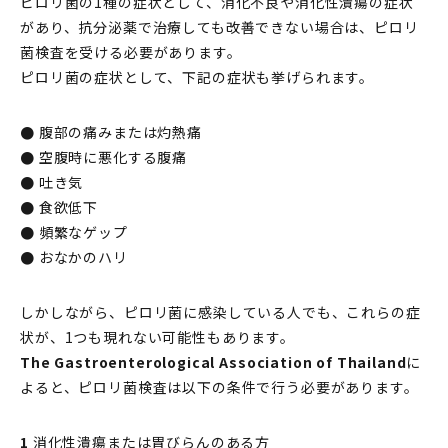
ピロリ菌の1種の症状として、消化不良や消化性潰瘍の症状
があり、抗分泌薬で治療しても改善できない場合は、ピロリ
菌検査を受ける必要があります。
ピロリ菌の症状として、下記の症状も挙げられます。
●
腹部の痛みまたは灼熱痛
●
空腹時に悪化する腹痛
●
吐き気
●
食欲低下
●
頻繁なゲップ
●
おなかのハリ
しかしながら、ピロリ菌に感染している人でも、これらの症
状が、1つも現れない可能性もあります。
The Gastroenterological Association of Thailand
に
よると、ピロリ菌検査は以下の条件で行う必要があります。
1
消化性潰瘍または胃びらんのある方