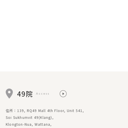
49院
Access
住所：139, RQ49 Mall 4th Floor, Unit 541,
Soi Sukhumvit 49(Klang),
Klongton-Nua, Wattana,