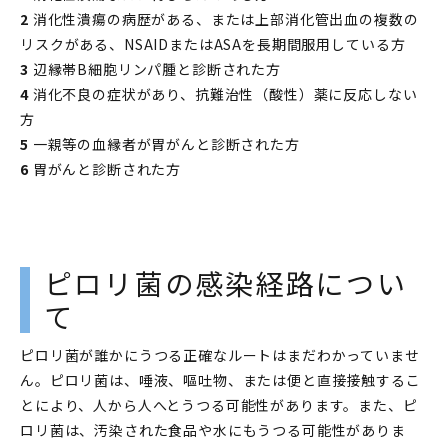
2
消化性潰瘍の病歴がある、または上部消化管出血の複数の
リスクがある、NSAIDまたはASAを長期間服用している方
3
辺縁帯B細胞リンパ腫と診断された方
4
消化不良の症状があり、抗難治性（酸性）薬に反応しない
方
5
一親等の血縁者が胃がんと診断された方
6
胃がんと診断された方
ピロリ菌の感染経路につい
て
ピロリ菌が誰かにうつる正確なルートはまだわかっていませ
ん。ピロリ菌は、唾液、嘔吐物、または便と直接接触するこ
とにより、人から人へとうつる可能性があります。また、ピ
ロリ菌は、汚染された食品や水にもうつる可能性がありま