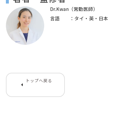
Dr.Kwan（常勤医師）
言語 ：タイ・英・日本
トップへ戻る
arrow_left