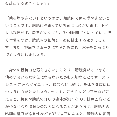
を排出するようにします。
「菌を増やさない」というのは、膀胱内で菌を増やさないと
いうことです。膀胱に貯まっている尿には菌がいます。トイ
レは我慢せず、尿意がなくても、3～4時間ごとにトイレ に行
く習慣をつけ、膀胱内の細菌を早めに排出するようにしま
す。また、排尿をスムーズにするためにも、水分をたっぷり
摂るようにしましょう。
「身体の抵抗力を落とさない」ことは、膀胱炎だけでなく、
他のいろいろな病気にならないためも大切なことです。スト
レス や無理なダイエット、過労などは避け、身体を健康に保
つように心がけましょう。他にも、冷え性などで下半身が冷
えると、膀胱や膀胱の周りの機能が鈍くな り、排尿回数など
が少なくなり膀胱炎の起因になることがあります。膀胱内の
粘膜の温度が冷え性などで32℃以下になると、膀胱内に細菌