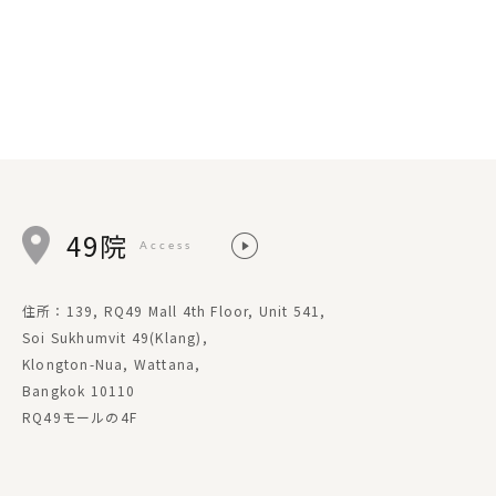
49院
Access
住所：139, RQ49 Mall 4th Floor, Unit 541,
Soi Sukhumvit 49(Klang),
Klongton-Nua, Wattana,
Bangkok 10110
RQ49モールの4F