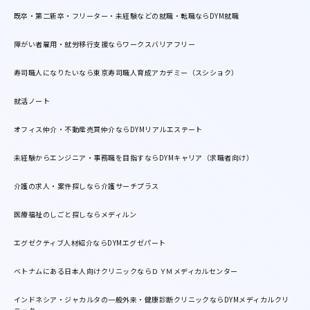
既卒・第二新卒・フリーター・未経験などの就職・転職ならDYM就職
障がい者雇用・就労移行支援ならワークスバリアフリー
寿司職人になりたいなら東京寿司職人育成アカデミー（スシショク）
就活ノート
オフィス仲介・不動産売買仲介ならDYMリアルエステート
未経験からエンジニア・事務職を目指すならDYMキャリア（求職者向け）
介護の求人・案件探しなら介護サーチプラス
医療福祉のしごと探しならメディルン
エグゼクティブ人材紹介ならDYMエグゼパート
ベトナムにある日本人向けクリニックならＤＹＭメディカルセンター
インドネシア・ジャカルタの一般外来・健康診断クリニックならDYMメディカルクリ