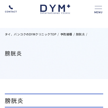
MENU
タイ、バンコクのDYMクリニックTOP
/
予防接種
/
膀胱炎
/
膀胱炎
膀胱炎