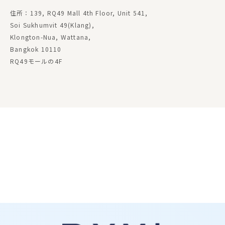
住所：139, RQ49 Mall 4th Floor, Unit 541,
Soi Sukhumvit 49(Klang),
Klongton-Nua, Wattana,
Bangkok 10110
RQ49モールの4F