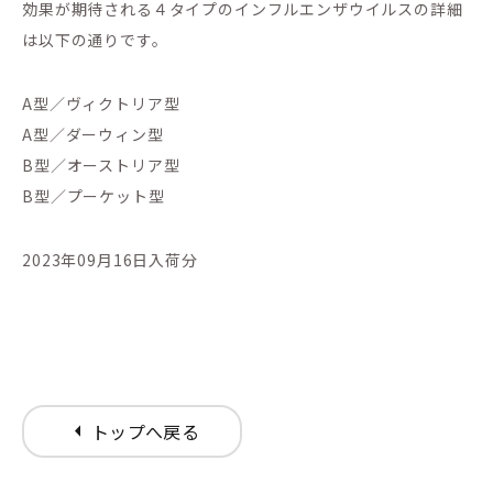
効果が期待される４タイプのインフルエンザウイルスの詳細
は以下の通りです。
A型／ヴィクトリア型
A型／ダーウィン型
B型／オーストリア型
B型／プーケット型
2023年09月16日入荷分
arrow_left
トップへ戻る