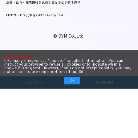
企業・給与・採用情報を比較するならビジ研！通信
BtoBサービス比較ならBIZNAVI byDYM
© DYM Co.,Ltd.
privacy policy
Like many sites, we use “cookies” to collect information. You can
instruct your browser to refuse all cookies or to indicate when a
cookie is being sent. However, if you do not accept cookies, you may
not be able to use some portions of our Site.
OK
お問い合わせ
LINE友達追加