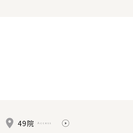
49院
Access