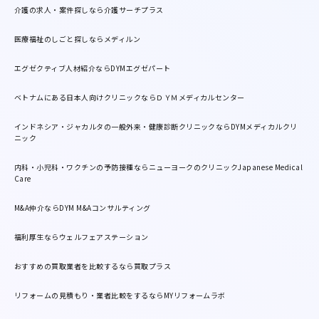
介護の求人・案件探しなら介護サーチプラス
医療福祉のしごと探しならメディルン
エグゼクティブ人材紹介ならDYMエグゼパート
ベトナムにある日本人向けクリニックならＤＹＭメディカルセンター
インドネシア・ジャカルタの一般外来・健康診断クリニックならDYMメディカルクリ
ニック
内科・小児科・ワクチンの予防接種ならニューヨークのクリニックJapanese Medical
Care
M&A仲介ならDYM M&Aコンサルティング
福利厚生ならウェルフェアステーション
おすすめの買取業者を比較するなら買取プラス
リフォームの見積もり・業者比較をするならMYリフォームラボ