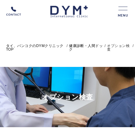
MENU
タイ、バンコクのDYMクリニック
/
健康診断・人間ドッ
/
オプション検
/
TOP
ク
査
オプション検査
オプション検査