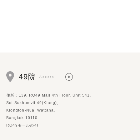
49院
Access
住所：139, RQ49 Mall 4th Floor, Unit 541,
Soi Sukhumvit 49(Klang),
Klongton-Nua, Wattana,
Bangkok 10110
RQ49モールの4F