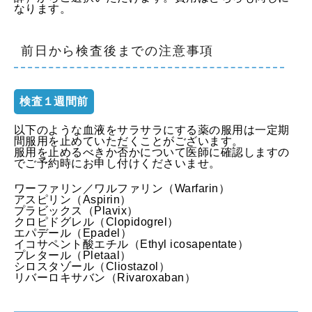
なります。
前日から検査後までの注意事項
検査１週間前
以下のような血液をサラサラにする薬の服用は一定期
間服用を止めていただくことがございます。
服用を止めるべきか否かについて医師に確認しますの
でご予約時にお申し付けくださいませ。
ワーファリン／ワルファリン（Warfarin）
アスピリン（Aspirin）
プラビックス（Plavix）
クロピドグレル（Clopidogrel）
エパデール（Epadel）
イコサペント酸エチル（Ethyl icosapentate）
プレタール（Pletaal）
シロスタゾール（Cliostazol）
リバーロキサバン（Rivaroxaban）