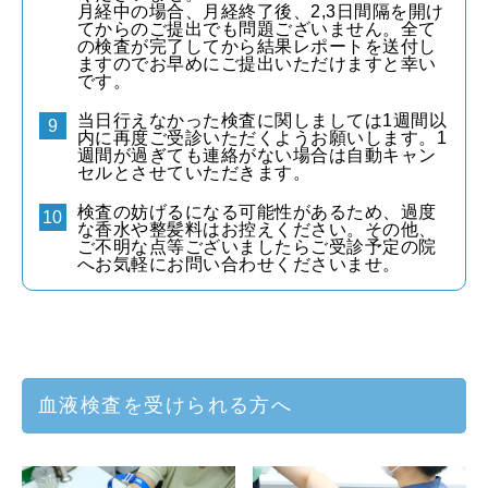
月経中の場合、月経終了後、2,3日間隔を開け
てからのご提出でも問題ございません。全て
の検査が完了してから結果レポートを送付し
ますのでお早めにご提出いただけますと幸い
です。
当日行えなかった検査に関しましては1週間以
内に再度ご受診いただくようお願いします。1
週間が過ぎても連絡がない場合は自動キャン
セルとさせていただきます。
検査の妨げるになる可能性があるため、過度
な香水や整髪料はお控えください。その他、
ご不明な点等ございましたらご受診予定の院
へお気軽にお問い合わせくださいませ。
血液検査を受けられる方へ