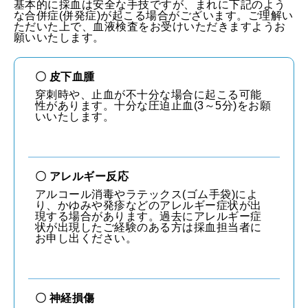
基本的に採血は安全な手技ですが、まれに下記のよう
な合併症(併発症)が起こる場合がございます。ご理解い
ただいた上で、血液検査をお受けいただきますようお
願いいたします。
〇 皮下血腫
穿刺時や、止血が不十分な場合に起こる可能
性があります。十分な圧迫止血(3～5分)をお願
いいたします。
〇 アレルギー反応
アルコール消毒やラテックス(ゴム手袋)によ
り、かゆみや発疹などのアレルギー症状が出
現する場合があります。過去にアレルギー症
状が出現したご経験のある方は採血担当者に
お申し出ください。
〇 神経損傷