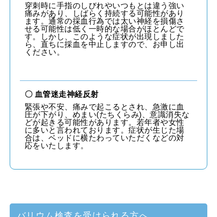
穿刺時に手指のしびれやいつもとは違う強い
痛みがあり、しばらく持続する可能性があり
ます。通常の採血行為では太い神経を損傷さ
せる可能性は低く一時的な場合がほとんどで
す。しかし、このような症状が出現しました
ら、直ちに採血を中止しますので、お申し出
ください。
〇 血管迷走神経反射
緊張や不安、痛みで起こるとされ、急激に血
圧が下がり、めまい(たちくらみ)、意識消失な
どが起きる可能性があります。若年者や女性
に多いと言われております。症状が生じた場
合は、ベッドに横たわっていただくなどの対
応をいたします。
バリウム検査を受けられる方へ