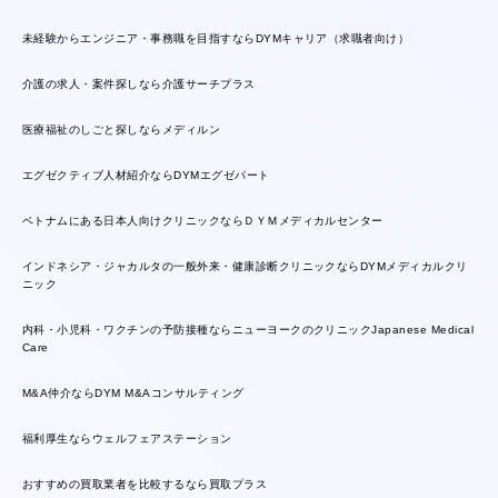
未経験からエンジニア・事務職を目指すならDYMキャリア（求職者向け）
介護の求人・案件探しなら介護サーチプラス
医療福祉のしごと探しならメディルン
エグゼクティブ人材紹介ならDYMエグゼパート
ベトナムにある日本人向けクリニックならＤＹＭメディカルセンター
インドネシア・ジャカルタの一般外来・健康診断クリニックならDYMメディカルクリ
ニック
内科・小児科・ワクチンの予防接種ならニューヨークのクリニックJapanese Medical
Care
M&A仲介ならDYM M&Aコンサルティング
福利厚生ならウェルフェアステーション
おすすめの買取業者を比較するなら買取プラス