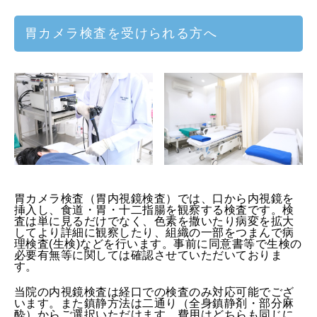
胃カメラ検査を受けられる方へ
胃カメラ検査（胃内視鏡検査）では、口から内視鏡を
挿入し、食道・胃・十二指腸を観察する検査です。検
査は単に見るだけでなく、色素を撒いたり病変を拡大
してより詳細に観察したり、組織の一部をつまんで病
理検査(生検)などを行います。事前に同意書等で生検の
必要有無等に関しては確認させていただいておりま
す。
当院の内視鏡検査は経口での検査のみ対応可能でござ
います。また鎮静方法は二通り（全身鎮静剤・部分麻
酔）からご選択いただけます。費用はどちらも同じに