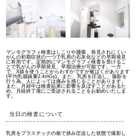
マンモグラフィ検査はしこりや腫瘍、発見されにくい
がんの初期症状の一つで乳房の石灰化などの早期発見
に有用です。定期的にマンモグラフィ検査を受けるこ
とで乳がんの早期発見、早期治療が可能です。一方
で、X線を使うことからわずかですが被ばくがあります
(平均乳腺線量2.4mGy)。また、乳房を圧迫し、撮影を
行う為、人によっては痛みを感じることがあります。
また、月経中は検査結果に影響を及ぼすことがあるた
め、月経終了後にご受診されることをお勧めいたしま
す。
当日の検査について
乳房をプラスチックの板で挟み圧迫した状態で撮影し