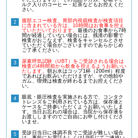
ルク入りのコーヒー・紅茶などもお控えくだ
さい。
腹部エコー検査、胃部内視鏡検査が検査項目
に含まれている方は、10時間はお食事を控え
ていただいております。
最後のお食事から7時
間が経過していない場合には、残渣の影響で
検査がおこなえず、検査をキャンセルとさせ
ていただく場合がございますのであらかじめ
ご了承ください。
尿素呼気試験（UBT）をご受診される場合は
検査の4時間前から飲食を控えるようお願いい
たします。
朝お水はコップ1杯（200ml）程度
であればお飲みいただけますが、その他飴や
ガム、喫煙は検査が終わるまでお控えくださ
い。
眼底・眼圧検査を実施される方で、コンタク
トレンズをご利用されている方は、保存液と
ケースをご持参いただくようお願いいたしま
す。当日お忘れの場合は、当院から保存液を
お渡ししますのでご自由にお申し付けくださ
いませ。
受診日当日に体調不良でご受診が難しい場合
は、事前にお電話もしくはLINEにてご連絡い