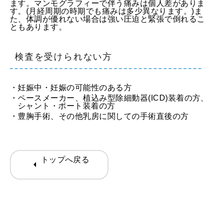
ます。マンモグラフィーで伴う痛みは個人差がありま
す。(月経周期の時期でも痛みは多少異なります。)ま
た、体調が優れない場合は強い圧迫と緊張で倒れるこ
ともあります。
検査を受けられない方
・妊娠中・妊娠の可能性のある方
・ペースメーカー、植込み型除細動器(ICD)装着の方、
シャント・ポート装着の方
・豊胸手術、その他乳房に関しての手術直後の方
トップへ戻る
arrow_left