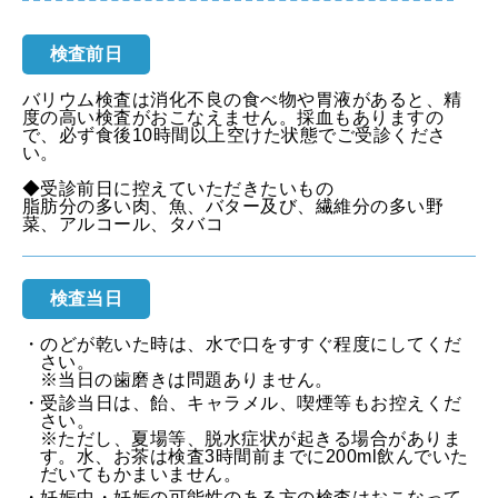
検査前日
バリウム検査は消化不良の食べ物や胃液があると、精
度の高い検査がおこなえません。採血もありますの
で、必ず食後10時間以上空けた状態でご受診くださ
い。
◆受診前日に控えていただきたいもの
脂肪分の多い肉、魚、バター及び、繊維分の多い野
菜、アルコール、タバコ
検査当日
・のどが乾いた時は、水で口をすすぐ程度にしてくだ
さい。
※当日の歯磨きは問題ありません。
・受診当日は、飴、キャラメル、喫煙等もお控えくだ
さい。
※ただし、夏場等、脱水症状が起きる場合がありま
す。水、お茶は検査3時間前までに200ml飲んでいた
だいてもかまいません。
・妊娠中・妊娠の可能性のある方の検査はおこなって