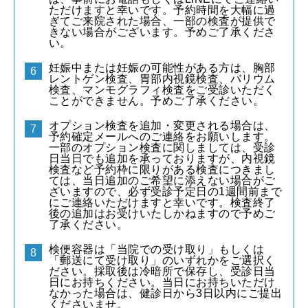
ただけますと幸いです。予約時間を大幅に過
ぎてご来院された場合、一部の検査が提供で
きない場合がございます。予めご了承くださ
い。
妊娠中または妊娠の可能性がある方は、胸部
レントゲン検査、胃部内視鏡検査、バリウム
検査、マンモグラフィ検査をご受診いただく
ことができません。予めご了承ください。
オプション検査を追加・変更される場合は、
予約確定メールへのご連絡をお願いします。
一部のオプション検査に関しましては、受診
日当日でも追加を承っておりますが、内視鏡
検査など予約枠に限りがある検査につきまし
ては、当日追加のご希望に添えない場合がご
ざいますので、必ず受診予定日の1週間前まで
にご連絡いただけますと幸いです。検査終了
後の追加はお受けいたしかねますので予めご
了承ください。
検便容器は「当院での受け取り」もしくは
「郵送にて受け取り」のいずれかをご選択く
ださい。採取後は冷暗所で保存し、受診日当
日にお持ちください。当日にお持ちいただけ
なかった場合は、健診日から3日以内にご提出
くださいませ。