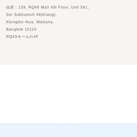
住所：139, RQ49 Mall 4th Floor, Unit 541,
Soi Sukhumvit 49(Klang),
Klongton-Nua, Wattana,
Bangkok 10110
RQ49モールの4F