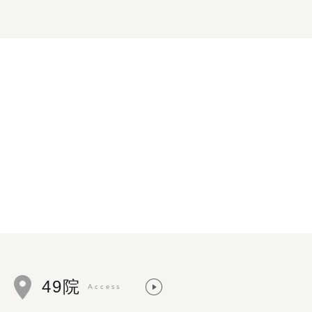
49院
Access