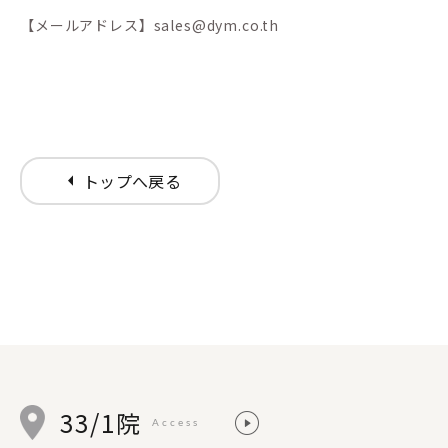
【メールアドレス】sales@dym.co.th
arrow_left
トップへ戻る
33/1院
Access