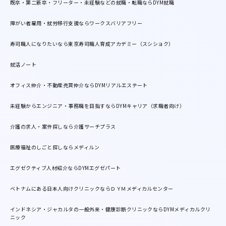
既卒・第二新卒・フリーター・未経験などの就職・転職ならDYM就職
障がい者雇用・就労移行支援ならワークスバリアフリー
寿司職人になりたいなら東京寿司職人育成アカデミー（スシショク）
就活ノート
オフィス仲介・不動産売買仲介ならDYMリアルエステート
未経験からエンジニア・事務職を目指すならDYMキャリア（求職者向け）
介護の求人・案件探しなら介護サーチプラス
医療福祉のしごと探しならメディルン
エグゼクティブ人材紹介ならDYMエグゼパート
ベトナムにある日本人向けクリニックならＤＹＭメディカルセンター
インドネシア・ジャカルタの一般外来・健康診断クリニックならDYMメディカルクリ
ニック