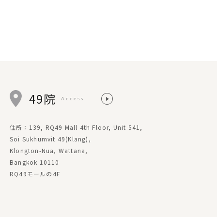
49院
Access
住所：139, RQ49 Mall 4th Floor, Unit 541,
Soi Sukhumvit 49(Klang),
Klongton-Nua, Wattana,
Bangkok 10110
RQ49モールの4F