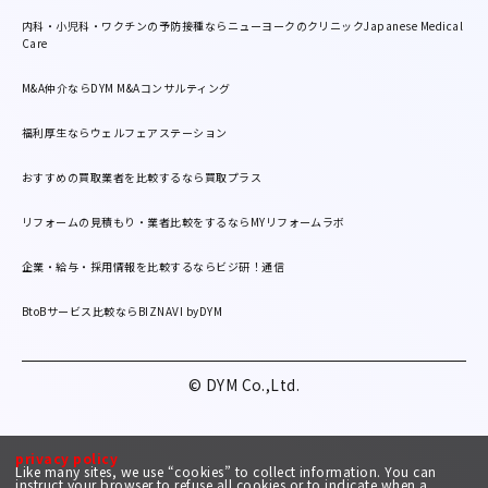
内科・小児科・ワクチンの予防接種ならニューヨークのクリニックJapanese Medical
Care
M&A仲介ならDYM M&Aコンサルティング
福利厚生ならウェルフェアステーション
おすすめの買取業者を比較するなら買取プラス
リフォームの見積もり・業者比較をするならMYリフォームラボ
企業・給与・採用情報を比較するならビジ研！通信
BtoBサービス比較ならBIZNAVI byDYM
© DYM Co.,Ltd.
privacy policy
Like many sites, we use “cookies” to collect information. You can
instruct your browser to refuse all cookies or to indicate when a