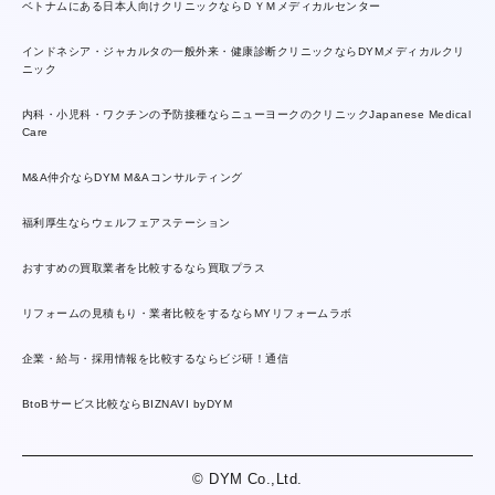
ベトナムにある日本人向けクリニックならＤＹＭメディカルセンター
インドネシア・ジャカルタの一般外来・健康診断クリニックならDYMメディカルクリ
ニック
内科・小児科・ワクチンの予防接種ならニューヨークのクリニックJapanese Medical
Care
M&A仲介ならDYM M&Aコンサルティング
福利厚生ならウェルフェアステーション
おすすめの買取業者を比較するなら買取プラス
リフォームの見積もり・業者比較をするならMYリフォームラボ
企業・給与・採用情報を比較するならビジ研！通信
BtoBサービス比較ならBIZNAVI byDYM
© DYM Co.,Ltd.