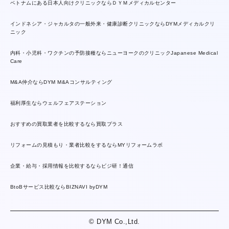
ベトナムにある日本人向けクリニックならＤＹＭメディカルセンター
インドネシア・ジャカルタの一般外来・健康診断クリニックならDYMメディカルクリ
ニック
内科・小児科・ワクチンの予防接種ならニューヨークのクリニックJapanese Medical
Care
M&A仲介ならDYM M&Aコンサルティング
福利厚生ならウェルフェアステーション
おすすめの買取業者を比較するなら買取プラス
リフォームの見積もり・業者比較をするならMYリフォームラボ
企業・給与・採用情報を比較するならビジ研！通信
BtoBサービス比較ならBIZNAVI byDYM
© DYM Co.,Ltd.