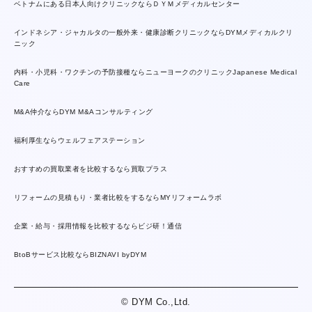
ベトナムにある日本人向けクリニックならＤＹＭメディカルセンター
インドネシア・ジャカルタの一般外来・健康診断クリニックならDYMメディカルクリ
ニック
内科・小児科・ワクチンの予防接種ならニューヨークのクリニックJapanese Medical
Care
M&A仲介ならDYM M&Aコンサルティング
福利厚生ならウェルフェアステーション
おすすめの買取業者を比較するなら買取プラス
リフォームの見積もり・業者比較をするならMYリフォームラボ
企業・給与・採用情報を比較するならビジ研！通信
BtoBサービス比較ならBIZNAVI byDYM
© DYM Co.,Ltd.