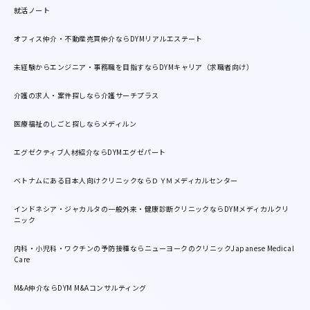
就活ノート
オフィス仲介・不動産売買仲介ならDYMリアルエステート
未経験からエンジニア・事務職を目指すならDYMキャリア（求職者向け）
介護の求人・案件探しなら介護サーチプラス
医療福祉のしごと探しならメディルン
エグゼクティブ人材紹介ならDYMエグゼパート
ベトナムにある日本人向けクリニックならＤＹＭメディカルセンター
インドネシア・ジャカルタの一般外来・健康診断クリニックならDYMメディカルクリ
ニック
内科・小児科・ワクチンの予防接種ならニューヨークのクリニックJapanese Medical
Care
M&A仲介ならDYM M&Aコンサルティング