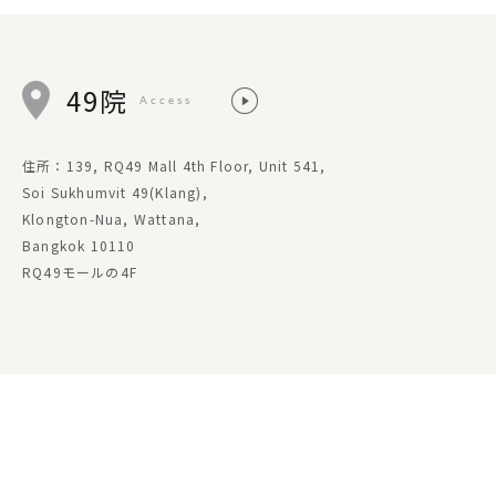
49院
Access
住所：139, RQ49 Mall 4th Floor, Unit 541,
Soi Sukhumvit 49(Klang),
Klongton-Nua, Wattana,
Bangkok 10110
RQ49モールの4F