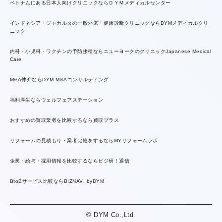
ベトナムにある日本人向けクリニックならＤＹＭメディカルセンター
インドネシア・ジャカルタの一般外来・健康診断クリニックならDYMメディカルクリ
ニック
内科・小児科・ワクチンの予防接種ならニューヨークのクリニックJapanese Medical
Care
M&A仲介ならDYM M&Aコンサルティング
福利厚生ならウェルフェアステーション
おすすめの買取業者を比較するなら買取プラス
リフォームの見積もり・業者比較をするならMYリフォームラボ
企業・給与・採用情報を比較するならビジ研！通信
BtoBサービス比較ならBIZNAVI byDYM
© DYM Co.,Ltd.