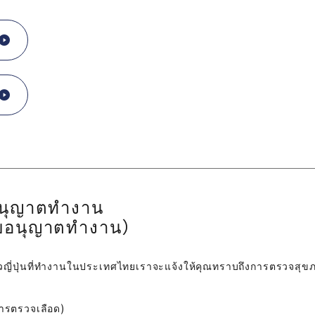
นุญาตทํางาน
อนุญาตทํางาน）
าวญี่ปุ่นที่ทํางานในประเทศไทยเราจะแจ้งให้คุณทราบถึงการตรวจสุ
การตรวจเลือด)