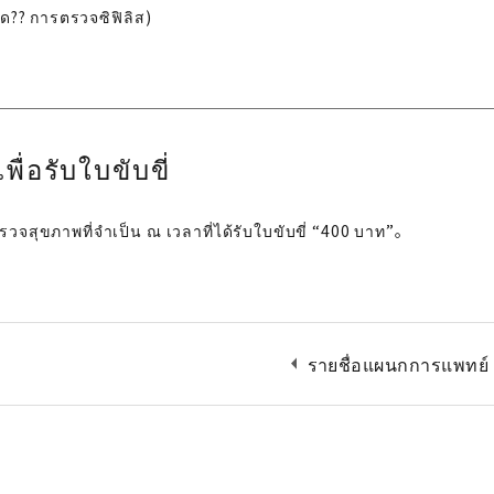
ด?? การตรวจซิฟิลิส)
่อรับใบขับขี่
วจสุขภาพที่จําเป็น ณ เวลาที่ได้รับใบขับขี่ “400 บาท”。
arrow_left
รายชื่อแผนกการแพทย์