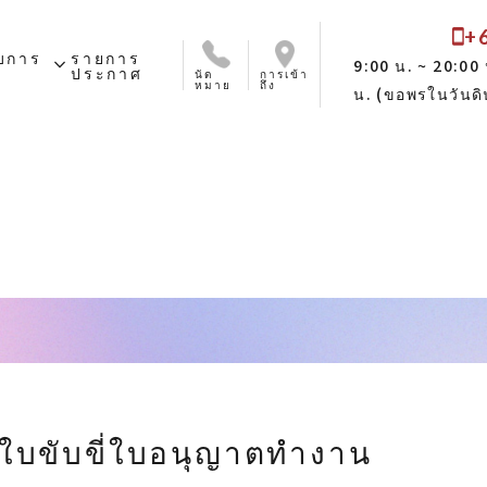
+
ับการ
รายการ
expand_more
9:00 น. ~ 20:00 
ประกาศ
นัด
การเข้า
หมาย
ถึง
น. (ขอพรในวันดิ
นภัย
ชําระเงิน
บ่อย
บขับขี่ใบอนุญาตทํางาน