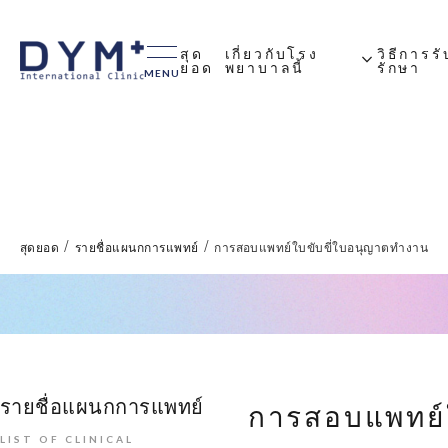
สุด
เกี่ยวกับโรง
วิธีการร
expand_more
ยอด
พยาบาลนี้
รักษา
MENU
ประธานกล่าวสุนทรพจน์
อุปกรณ์ภายในบริษัท
เวลาทําการของโรง
การใช้ประกั
เกี่ยวกับการ
คําถามที่พบ
พยาบาลแต่ละแห่ง
/
/
สุดยอด
รายชื่อแผนกการแพทย์
การสอบแพทย์ใบขับขี่ใบอนุญาตทํางาน
รายชื่อแผนกการแพทย์
การสอบแพทย์ใ
LIST OF CLINICAL