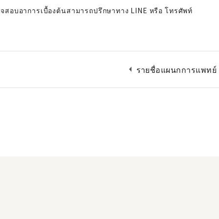
วจสอบอาการเบื้องต้นสามารถปรึกษาทาง LINE หรือ โทรศัพท์
arrow_left
รายชื่อแผนกการแพทย์