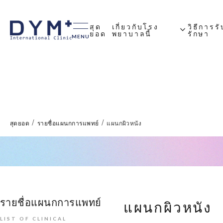
สุด
เกี่ยวกับโรง
วิธีการร
expand_more
ยอด
พยาบาลนี้
รักษา
MENU
ประธานกล่าวสุนทรพจน์
อุปกรณ์ภายในบริษัท
เวลาทําการของโรง
การใช้ประกั
เกี่ยวกับการ
คําถามที่พบ
พยาบาลแต่ละแห่ง
/
/
สุดยอด
รายชื่อแผนกการแพทย์
แผนกผิวหนัง
รายชื่อแผนกการแพทย์
แผนกผิวหนัง
LIST OF CLINICAL