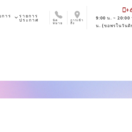
+
ับการ
รายการ
expand_more
9:00 น. ~ 20:00 
ประกาศ
นัด
การเข้า
หมาย
ถึง
น. (ขอพรในวันดิ
นภัย
ชําระเงิน
บ่อย